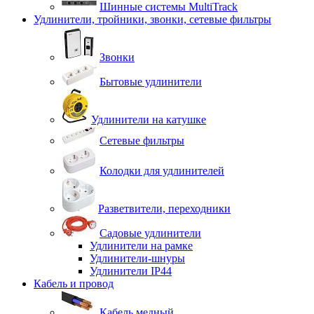
Шинные системы MultiTrack
Удлинители, тройники, звонки, сетевые фильтры
Звонки
Бытовые удлинители
Удлинители на катушке
Сетевые фильтры
Колодки для удлинителей
Разветвители, переходники
Садовые удлинители
Удлинители на рамке
Удлинители-шнуры
Удлинители IP44
Кабель и провод
Кабель медный