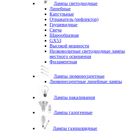
Лампы светодиодные
Линейные
Капсульные
Отражатель (рефлектор)
Грушевидные
Свеча
Шарообразная
GX53
Высокой мощности
Низковольтные светодиодные лампы
местного освещения
Филаментная
Лампы люминесцентные
Люминесцентные линейные лампы
Лампы накаливания
Лампы галогенные
Лампы газоразрядные