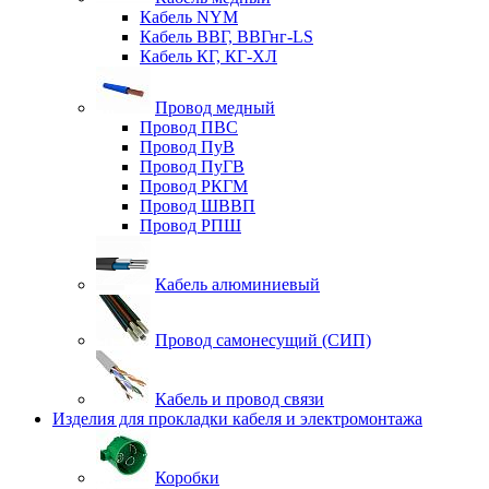
Кабель NYM
Кабель ВВГ, ВВГнг-LS
Кабель КГ, КГ-ХЛ
Провод медный
Провод ПВС
Провод ПуВ
Провод ПуГВ
Провод РКГМ
Провод ШВВП
Провод РПШ
Кабель алюминиевый
Провод самонесущий (СИП)
Кабель и провод связи
Изделия для прокладки кабеля и электромонтажа
Коробки