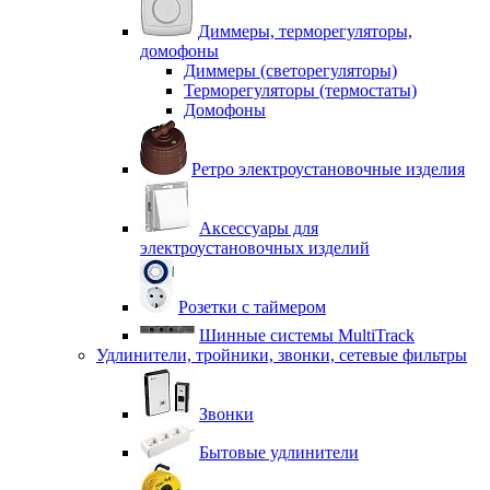
Диммеры, терморегуляторы,
домофоны
Диммеры (светорегуляторы)
Терморегуляторы (термостаты)
Домофоны
Ретро электроустановочные изделия
Аксессуары для
электроустановочных изделий
Розетки с таймером
Шинные системы MultiTrack
Удлинители, тройники, звонки, сетевые фильтры
Звонки
Бытовые удлинители