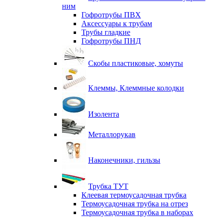
ним
Гофротрубы ПВХ
Аксессуары к трубам
Трубы гладкие
Гофротрубы ПНД
Скобы пластиковые, хомуты
Клеммы, Клеммные колодки
Изолента
Металлорукав
Наконечники, гильзы
Трубка ТУТ
Клеевая термоусадочная трубка
Термоусадочная трубка на отрез
Термоусадочная трубка в наборах