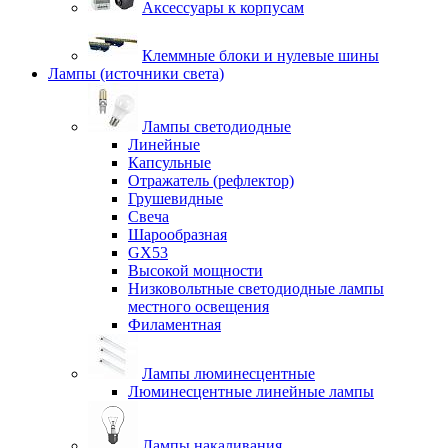
Аксессуары к корпусам
Клеммные блоки и нулевые шины
Лампы (источники света)
Лампы светодиодные
Линейные
Капсульные
Отражатель (рефлектор)
Грушевидные
Свеча
Шарообразная
GX53
Высокой мощности
Низковольтные светодиодные лампы
местного освещения
Филаментная
Лампы люминесцентные
Люминесцентные линейные лампы
Лампы накаливания