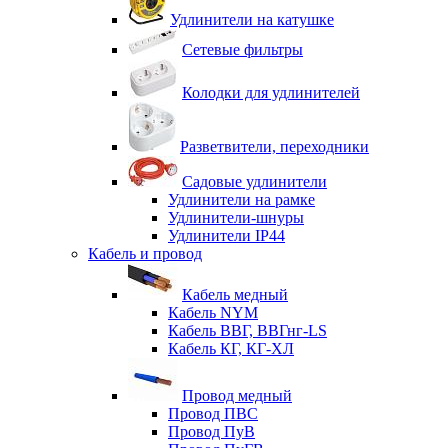
Удлинители на катушке
Сетевые фильтры
Колодки для удлинителей
Разветвители, переходники
Садовые удлинители
Удлинители на рамке
Удлинители-шнуры
Удлинители IP44
Кабель и провод
Кабель медный
Кабель NYM
Кабель ВВГ, ВВГнг-LS
Кабель КГ, КГ-ХЛ
Провод медный
Провод ПВС
Провод ПуВ