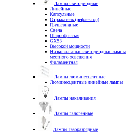
Лампы светодиодные
Линейные
Капсульные
Отражатель (рефлектор)
Грушевидные
Свеча
Шарообразная
GX53
Высокой мощности
Низковольтные светодиодные лампы
местного освещения
Филаментная
Лампы люминесцентные
Люминесцентные линейные лампы
Лампы накаливания
Лампы галогенные
Лампы газоразрядные