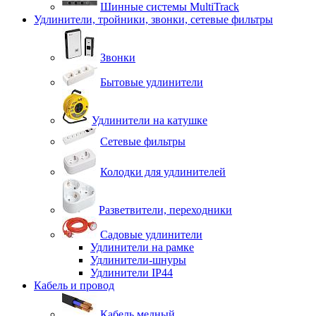
Шинные системы MultiTrack
Удлинители, тройники, звонки, сетевые фильтры
Звонки
Бытовые удлинители
Удлинители на катушке
Сетевые фильтры
Колодки для удлинителей
Разветвители, переходники
Садовые удлинители
Удлинители на рамке
Удлинители-шнуры
Удлинители IP44
Кабель и провод
Кабель медный