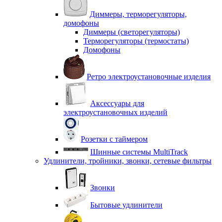
Диммеры, терморегуляторы,
домофоны
Диммеры (светорегуляторы)
Терморегуляторы (термостаты)
Домофоны
Ретро электроустановочные изделия
Аксессуары для
электроустановочных изделий
Розетки с таймером
Шинные системы MultiTrack
Удлинители, тройники, звонки, сетевые фильтры
Звонки
Бытовые удлинители