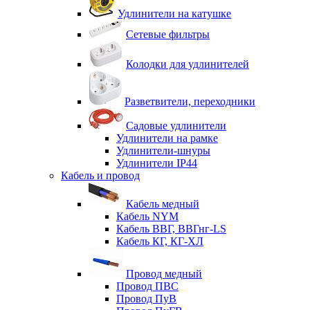
Удлинители на катушке
Сетевые фильтры
Колодки для удлинителей
Разветвители, переходники
Садовые удлинители
Удлинители на рамке
Удлинители-шнуры
Удлинители IP44
Кабель и провод
Кабель медный
Кабель NYM
Кабель ВВГ, ВВГнг-LS
Кабель КГ, КГ-ХЛ
Провод медный
Провод ПВС
Провод ПуВ