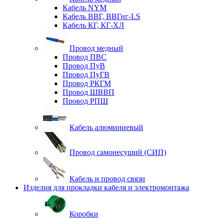
Кабель NYM
Кабель ВВГ, ВВГнг-LS
Кабель КГ, КГ-ХЛ
Провод медный
Провод ПВС
Провод ПуВ
Провод ПуГВ
Провод РКГМ
Провод ШВВП
Провод РПШ
Кабель алюминиевый
Провод самонесущий (СИП)
Кабель и провод связи
Изделия для прокладки кабеля и электромонтажа
Коробки