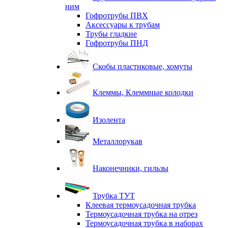
ним
Гофротрубы ПВХ
Аксессуары к трубам
Трубы гладкие
Гофротрубы ПНД
Скобы пластиковые, хомуты
Клеммы, Клеммные колодки
Изолента
Металлорукав
Наконечники, гильзы
Трубка ТУТ
Клеевая термоусадочная трубка
Термоусадочная трубка на отрез
Термоусадочная трубка в наборах