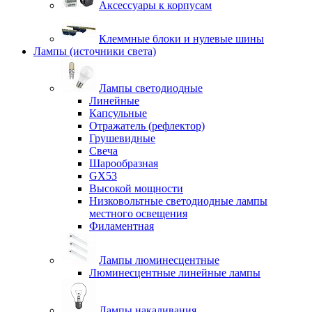
Аксессуары к корпусам
Клеммные блоки и нулевые шины
Лампы (источники света)
Лампы светодиодные
Линейные
Капсульные
Отражатель (рефлектор)
Грушевидные
Свеча
Шарообразная
GX53
Высокой мощности
Низковольтные светодиодные лампы
местного освещения
Филаментная
Лампы люминесцентные
Люминесцентные линейные лампы
Лампы накаливания