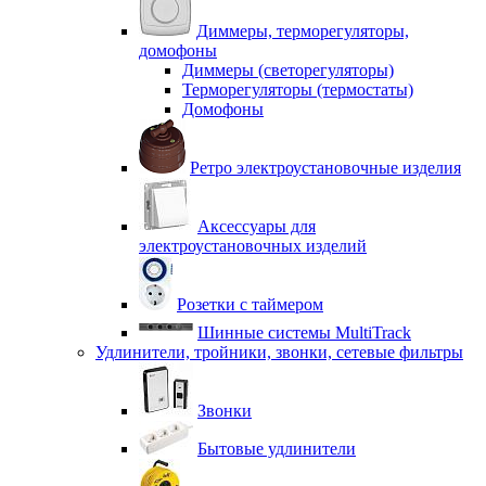
Диммеры, терморегуляторы,
домофоны
Диммеры (светорегуляторы)
Терморегуляторы (термостаты)
Домофоны
Ретро электроустановочные изделия
Аксессуары для
электроустановочных изделий
Розетки с таймером
Шинные системы MultiTrack
Удлинители, тройники, звонки, сетевые фильтры
Звонки
Бытовые удлинители