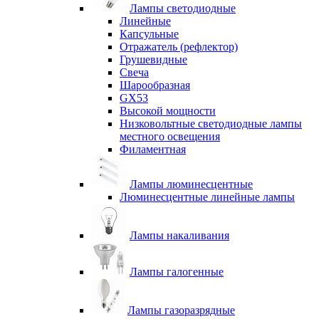
Лампы светодиодные
Линейные
Капсульные
Отражатель (рефлектор)
Грушевидные
Свеча
Шарообразная
GX53
Высокой мощности
Низковольтные светодиодные лампы
местного освещения
Филаментная
Лампы люминесцентные
Люминесцентные линейные лампы
Лампы накаливания
Лампы галогенные
Лампы газоразрядные