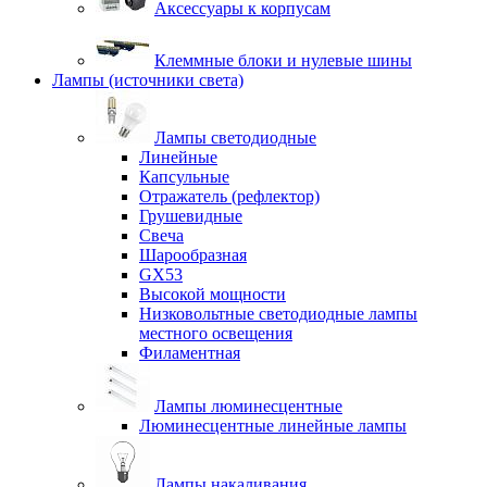
Аксессуары к корпусам
Клеммные блоки и нулевые шины
Лампы (источники света)
Лампы светодиодные
Линейные
Капсульные
Отражатель (рефлектор)
Грушевидные
Свеча
Шарообразная
GX53
Высокой мощности
Низковольтные светодиодные лампы
местного освещения
Филаментная
Лампы люминесцентные
Люминесцентные линейные лампы
Лампы накаливания