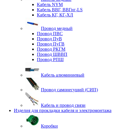
Кабель NYM
Кабель ВВГ, ВВГнг-LS
Кабель КГ, КГ-ХЛ
Провод медный
Провод ПВС
Провод ПуВ
Провод ПуГВ
Провод РКГМ
Провод ШВВП
Провод РПШ
Кабель алюминиевый
Провод самонесущий (СИП)
Кабель и провод связи
Изделия для прокладки кабеля и электромонтажа
Коробки