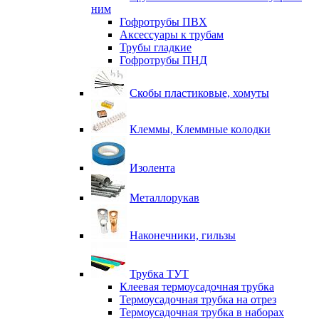
ним
Гофротрубы ПВХ
Аксессуары к трубам
Трубы гладкие
Гофротрубы ПНД
Скобы пластиковые, хомуты
Клеммы, Клеммные колодки
Изолента
Металлорукав
Наконечники, гильзы
Трубка ТУТ
Клеевая термоусадочная трубка
Термоусадочная трубка на отрез
Термоусадочная трубка в наборах