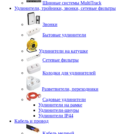
Шинные системы MultiTrack
Удлинители, тройники, звонки, сетевые фильтры
Звонки
Бытовые удлинители
Удлинители на катушке
Сетевые фильтры
Колодки для удлинителей
Разветвители, переходники
Садовые удлинители
Удлинители на рамке
Удлинители-шнуры
Удлинители IP44
Кабель и провод
Кабель медный