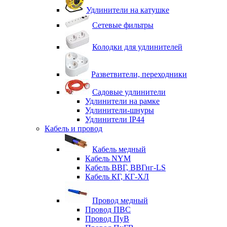
Удлинители на катушке
Сетевые фильтры
Колодки для удлинителей
Разветвители, переходники
Садовые удлинители
Удлинители на рамке
Удлинители-шнуры
Удлинители IP44
Кабель и провод
Кабель медный
Кабель NYM
Кабель ВВГ, ВВГнг-LS
Кабель КГ, КГ-ХЛ
Провод медный
Провод ПВС
Провод ПуВ