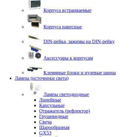
Корпуса встраиваемые
Корпуса навесные
DIN-рейка, зажимы на DIN-рейку
Аксессуары к корпусам
Клеммные блоки и нулевые шины
Лампы (источники света)
Лампы светодиодные
Линейные
Капсульные
Отражатель (рефлектор)
Грушевидные
Свеча
Шарообразная
GX53