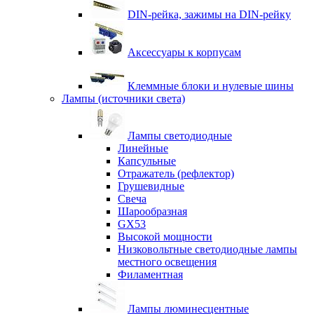
DIN-рейка, зажимы на DIN-рейку
Аксессуары к корпусам
Клеммные блоки и нулевые шины
Лампы (источники света)
Лампы светодиодные
Линейные
Капсульные
Отражатель (рефлектор)
Грушевидные
Свеча
Шарообразная
GX53
Высокой мощности
Низковольтные светодиодные лампы
местного освещения
Филаментная
Лампы люминесцентные