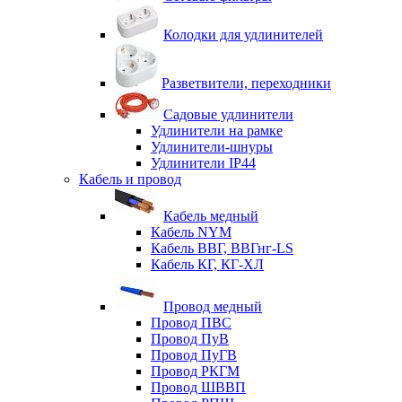
Колодки для удлинителей
Разветвители, переходники
Садовые удлинители
Удлинители на рамке
Удлинители-шнуры
Удлинители IP44
Кабель и провод
Кабель медный
Кабель NYM
Кабель ВВГ, ВВГнг-LS
Кабель КГ, КГ-ХЛ
Провод медный
Провод ПВС
Провод ПуВ
Провод ПуГВ
Провод РКГМ
Провод ШВВП