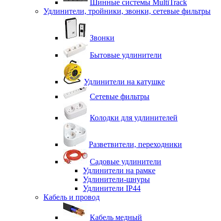
Шинные системы MultiTrack
Удлинители, тройники, звонки, сетевые фильтры
Звонки
Бытовые удлинители
Удлинители на катушке
Сетевые фильтры
Колодки для удлинителей
Разветвители, переходники
Садовые удлинители
Удлинители на рамке
Удлинители-шнуры
Удлинители IP44
Кабель и провод
Кабель медный