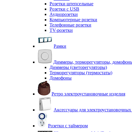
Розетки штепсельные
Розетки с USB
Аудиорозетки
Компьютерные розетки
Телефонные розетки
TV-розетки
Рамки
Диммеры, терморегуляторы, домофон
Диммеры (светорегуляторы)
Терморегуляторы (термостаты)
Домофоны
Ретро электроустановочные изделия
Аксессуары для электроустановочных
Розетки с таймером