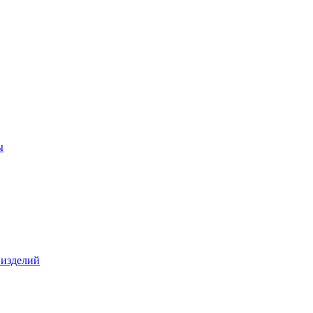
ы
 изделий