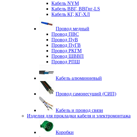
Кабель NYM
Кабель ВВГ, ВВГнг-LS
Кабель КГ, КГ-ХЛ
Провод медный
Провод ПВС
Провод ПуВ
Провод ПуГВ
Провод РКГМ
Провод ШВВП
Провод РПШ
Кабель алюминиевый
Провод самонесущий (СИП)
Кабель и провод связи
Изделия для прокладки кабеля и электромонтажа
Коробки