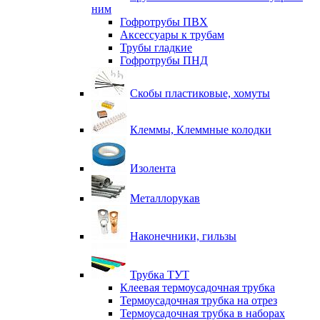
ним
Гофротрубы ПВХ
Аксессуары к трубам
Трубы гладкие
Гофротрубы ПНД
Скобы пластиковые, хомуты
Клеммы, Клеммные колодки
Изолента
Металлорукав
Наконечники, гильзы
Трубка ТУТ
Клеевая термоусадочная трубка
Термоусадочная трубка на отрез
Термоусадочная трубка в наборах