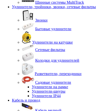
Шинные системы MultiTrack
Удлинители, тройники, звонки, сетевые фильтры
Звонки
Бытовые удлинители
Удлинители на катушке
Сетевые фильтры
Колодки для удлинителей
Разветвители, переходники
Садовые удлинители
Удлинители на рамке
Удлинители-шнуры
Удлинители IP44
Кабель и провод
Кабель медный