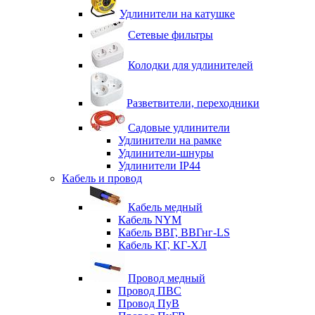
Удлинители на катушке
Сетевые фильтры
Колодки для удлинителей
Разветвители, переходники
Садовые удлинители
Удлинители на рамке
Удлинители-шнуры
Удлинители IP44
Кабель и провод
Кабель медный
Кабель NYM
Кабель ВВГ, ВВГнг-LS
Кабель КГ, КГ-ХЛ
Провод медный
Провод ПВС
Провод ПуВ