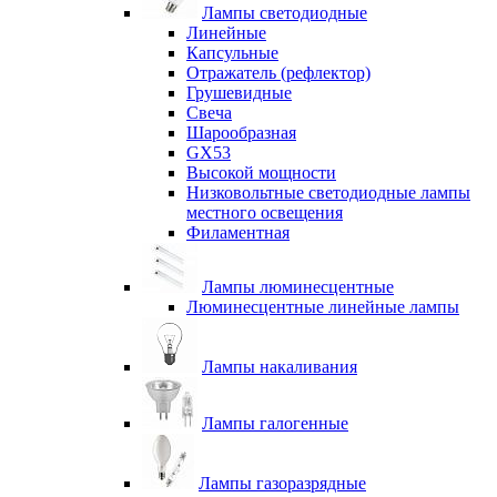
Лампы светодиодные
Линейные
Капсульные
Отражатель (рефлектор)
Грушевидные
Свеча
Шарообразная
GX53
Высокой мощности
Низковольтные светодиодные лампы
местного освещения
Филаментная
Лампы люминесцентные
Люминесцентные линейные лампы
Лампы накаливания
Лампы галогенные
Лампы газоразрядные