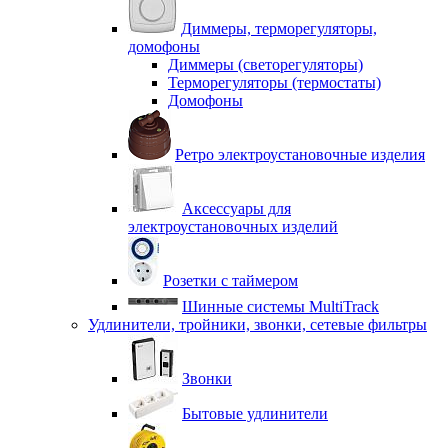
Диммеры, терморегуляторы,
домофоны
Диммеры (светорегуляторы)
Терморегуляторы (термостаты)
Домофоны
Ретро электроустановочные изделия
Аксессуары для
электроустановочных изделий
Розетки с таймером
Шинные системы MultiTrack
Удлинители, тройники, звонки, сетевые фильтры
Звонки
Бытовые удлинители