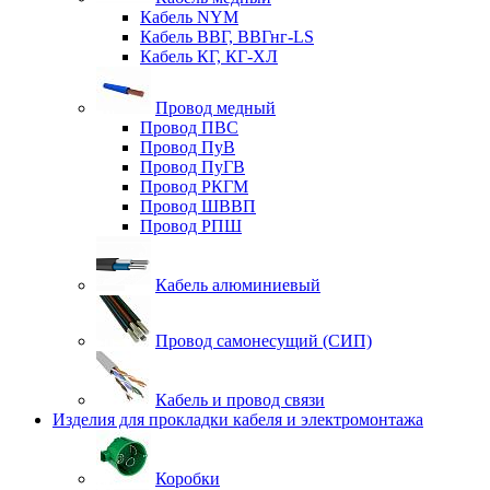
Кабель NYM
Кабель ВВГ, ВВГнг-LS
Кабель КГ, КГ-ХЛ
Провод медный
Провод ПВС
Провод ПуВ
Провод ПуГВ
Провод РКГМ
Провод ШВВП
Провод РПШ
Кабель алюминиевый
Провод самонесущий (СИП)
Кабель и провод связи
Изделия для прокладки кабеля и электромонтажа
Коробки