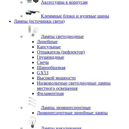
Аксессуары к корпусам
Клеммные блоки и нулевые шины
Лампы (источники света)
Лампы светодиодные
Линейные
Капсульные
Отражатель (рефлектор)
Грушевидные
Свеча
Шарообразная
GX53
Высокой мощности
Низковольтные светодиодные лампы
местного освещения
Филаментная
Лампы люминесцентные
Люминесцентные линейные лампы
Лампы накаливания