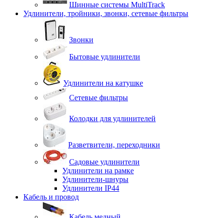
Шинные системы MultiTrack
Удлинители, тройники, звонки, сетевые фильтры
Звонки
Бытовые удлинители
Удлинители на катушке
Сетевые фильтры
Колодки для удлинителей
Разветвители, переходники
Садовые удлинители
Удлинители на рамке
Удлинители-шнуры
Удлинители IP44
Кабель и провод
Кабель медный