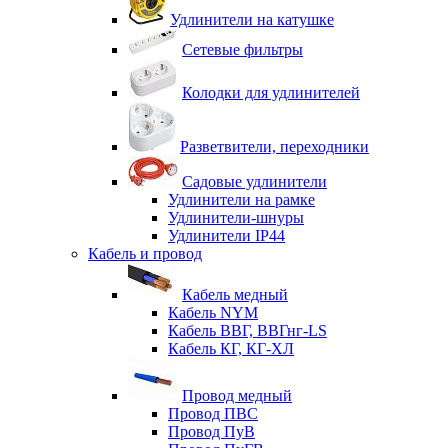
Удлинители на катушке
Сетевые фильтры
Колодки для удлинителей
Разветвители, переходники
Садовые удлинители
Удлинители на рамке
Удлинители-шнуры
Удлинители IP44
Кабель и провод
Кабель медный
Кабель NYM
Кабель ВВГ, ВВГнг-LS
Кабель КГ, КГ-ХЛ
Провод медный
Провод ПВС
Провод ПуВ