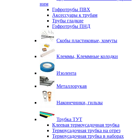
ним
Гофротрубы ПВХ
Аксессуары к трубам
Трубы гладкие
Гофротрубы ПНД
Скобы пластиковые, хомуты
Клеммы, Клеммные колодки
Изолента
Металлорукав
Наконечники, гильзы
Трубка ТУТ
Клеевая термоусадочная трубка
Термоусадочная трубка на отрез
Термоусадочная трубка в наборах