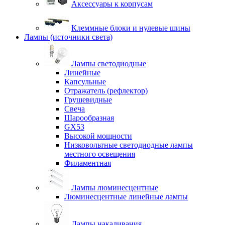
Аксессуары к корпусам
Клеммные блоки и нулевые шины
Лампы (источники света)
Лампы светодиодные
Линейные
Капсульные
Отражатель (рефлектор)
Грушевидные
Свеча
Шарообразная
GX53
Высокой мощности
Низковольтные светодиодные лампы
местного освещения
Филаментная
Лампы люминесцентные
Люминесцентные линейные лампы
Лампы накаливания