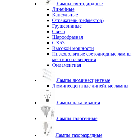
Лампы светодиодные
Линейные
Капсульные
Отражатель (рефлектор)
Грушевидные
Свеча
Шарообразная
GX53
Высокой мощности
Низковольтные светодиодные лампы
местного освещения
Филаментная
Лампы люминесцентные
Люминесцентные линейные лампы
Лампы накаливания
Лампы галогенные
Лампы газоразрядные