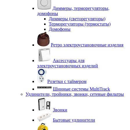
Диммеры, терморегуляторы,
домофоны
Диммеры (светорегуляторы)
Терморегуляторы (термостаты)
Домофоны
Ретро электроустановочные изделия
Аксессуары для
электроустановочных изделий
Розетки с таймером
Шинные системы MultiTrack
Удлинители, тройники, звонки, сетевые фильтры
Звонки
Бытовые удлинители