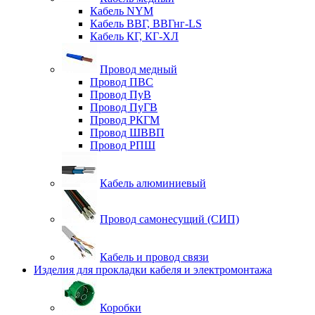
Кабель NYM
Кабель ВВГ, ВВГнг-LS
Кабель КГ, КГ-ХЛ
Провод медный
Провод ПВС
Провод ПуВ
Провод ПуГВ
Провод РКГМ
Провод ШВВП
Провод РПШ
Кабель алюминиевый
Провод самонесущий (СИП)
Кабель и провод связи
Изделия для прокладки кабеля и электромонтажа
Коробки