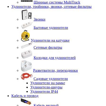
Шинные системы MultiTrack
Удлинители, тройники, звонки, сетевые фильтры
Звонки
Бытовые удлинители
Удлинители на катушке
Сетевые фильтры
Колодки для удлинителей
Разветвители, переходники
Садовые удлинители
Удлинители на рамке
Удлинители-шнуры
Удлинители IP44
Кабель и провод
Кабель медный