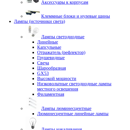
Аксессуары к корпусам
Клеммные блоки и нулевые шины
Лампы (источники света)
Лампы светодиодные
Линейные
Капсульные
Отражатель (рефлектор)
Грушевидные
Свеча
Шарообразная
GX53
Высокой мощности
Низковольтные светодиодные лампы
местного освещения
Филаментная
Лампы люминесцентные
Люминесцентные линейные лампы
Лампы накаливания