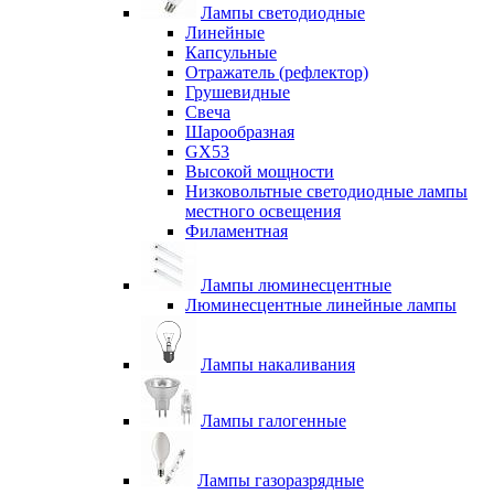
Лампы светодиодные
Линейные
Капсульные
Отражатель (рефлектор)
Грушевидные
Свеча
Шарообразная
GX53
Высокой мощности
Низковольтные светодиодные лампы
местного освещения
Филаментная
Лампы люминесцентные
Люминесцентные линейные лампы
Лампы накаливания
Лампы галогенные
Лампы газоразрядные