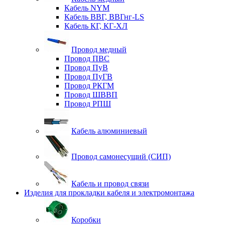
Кабель NYM
Кабель ВВГ, ВВГнг-LS
Кабель КГ, КГ-ХЛ
Провод медный
Провод ПВС
Провод ПуВ
Провод ПуГВ
Провод РКГМ
Провод ШВВП
Провод РПШ
Кабель алюминиевый
Провод самонесущий (СИП)
Кабель и провод связи
Изделия для прокладки кабеля и электромонтажа
Коробки