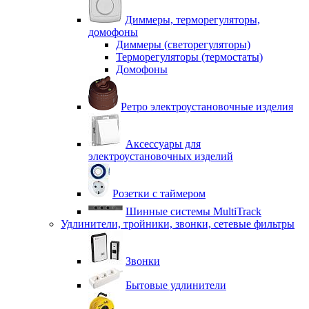
Диммеры, терморегуляторы,
домофоны
Диммеры (светорегуляторы)
Терморегуляторы (термостаты)
Домофоны
Ретро электроустановочные изделия
Аксессуары для
электроустановочных изделий
Розетки с таймером
Шинные системы MultiTrack
Удлинители, тройники, звонки, сетевые фильтры
Звонки
Бытовые удлинители