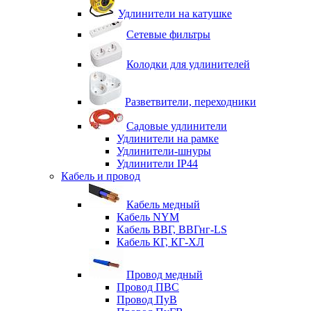
Удлинители на катушке
Сетевые фильтры
Колодки для удлинителей
Разветвители, переходники
Садовые удлинители
Удлинители на рамке
Удлинители-шнуры
Удлинители IP44
Кабель и провод
Кабель медный
Кабель NYM
Кабель ВВГ, ВВГнг-LS
Кабель КГ, КГ-ХЛ
Провод медный
Провод ПВС
Провод ПуВ