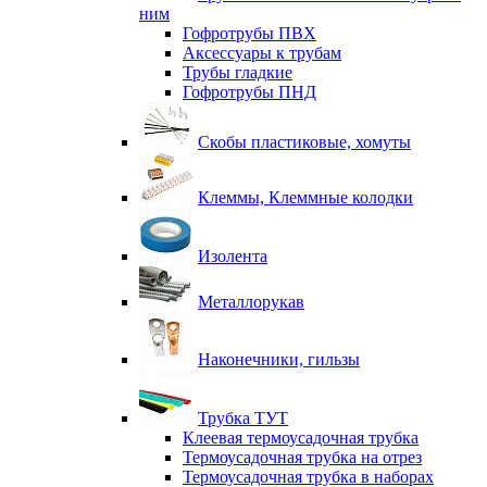
ним
Гофротрубы ПВХ
Аксессуары к трубам
Трубы гладкие
Гофротрубы ПНД
Скобы пластиковые, хомуты
Клеммы, Клеммные колодки
Изолента
Металлорукав
Наконечники, гильзы
Трубка ТУТ
Клеевая термоусадочная трубка
Термоусадочная трубка на отрез
Термоусадочная трубка в наборах