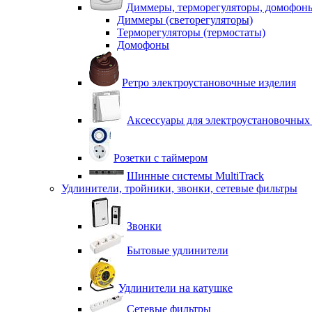
Диммеры, терморегуляторы, домофон
Диммеры (светорегуляторы)
Терморегуляторы (термостаты)
Домофоны
Ретро электроустановочные изделия
Аксессуары для электроустановочных
Розетки с таймером
Шинные системы MultiTrack
Удлинители, тройники, звонки, сетевые фильтры
Звонки
Бытовые удлинители
Удлинители на катушке
Сетевые фильтры