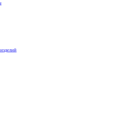
ы
 изделий