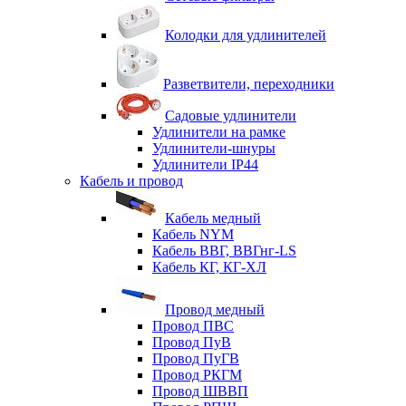
Колодки для удлинителей
Разветвители, переходники
Садовые удлинители
Удлинители на рамке
Удлинители-шнуры
Удлинители IP44
Кабель и провод
Кабель медный
Кабель NYM
Кабель ВВГ, ВВГнг-LS
Кабель КГ, КГ-ХЛ
Провод медный
Провод ПВС
Провод ПуВ
Провод ПуГВ
Провод РКГМ
Провод ШВВП