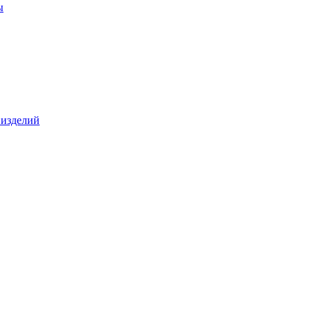
ы
 изделий