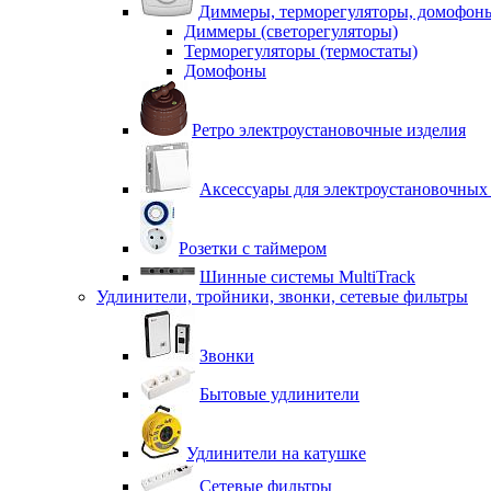
Диммеры, терморегуляторы, домофон
Диммеры (светорегуляторы)
Терморегуляторы (термостаты)
Домофоны
Ретро электроустановочные изделия
Аксессуары для электроустановочных
Розетки с таймером
Шинные системы MultiTrack
Удлинители, тройники, звонки, сетевые фильтры
Звонки
Бытовые удлинители
Удлинители на катушке
Сетевые фильтры