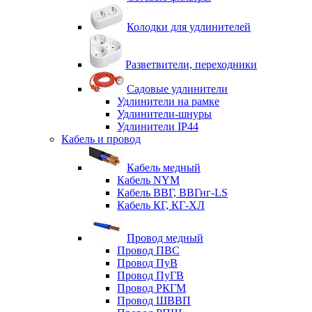
Колодки для удлинителей
Разветвители, переходники
Садовые удлинители
Удлинители на рамке
Удлинители-шнуры
Удлинители IP44
Кабель и провод
Кабель медный
Кабель NYM
Кабель ВВГ, ВВГнг-LS
Кабель КГ, КГ-ХЛ
Провод медный
Провод ПВС
Провод ПуВ
Провод ПуГВ
Провод РКГМ
Провод ШВВП