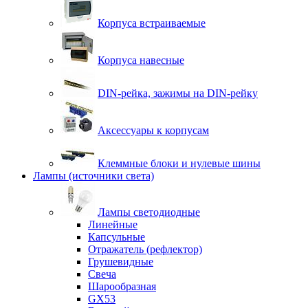
Корпуса встраиваемые
Корпуса навесные
DIN-рейка, зажимы на DIN-рейку
Аксессуары к корпусам
Клеммные блоки и нулевые шины
Лампы (источники света)
Лампы светодиодные
Линейные
Капсульные
Отражатель (рефлектор)
Грушевидные
Свеча
Шарообразная
GX53