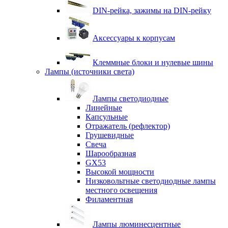
DIN-рейка, зажимы на DIN-рейку
Аксессуары к корпусам
Клеммные блоки и нулевые шины
Лампы (источники света)
Лампы светодиодные
Линейные
Капсульные
Отражатель (рефлектор)
Грушевидные
Свеча
Шарообразная
GX53
Высокой мощности
Низковольтные светодиодные лампы
местного освещения
Филаментная
Лампы люминесцентные