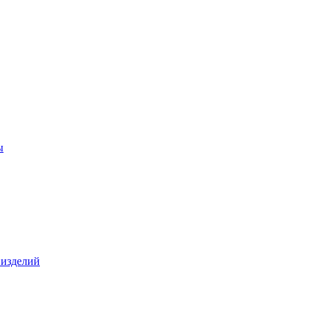
ы
 изделий