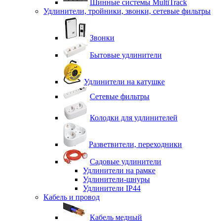
Шинные системы MultiTrack
Удлинители, тройники, звонки, сетевые фильтры
Звонки
Бытовые удлинители
Удлинители на катушке
Сетевые фильтры
Колодки для удлинителей
Разветвители, переходники
Садовые удлинители
Удлинители на рамке
Удлинители-шнуры
Удлинители IP44
Кабель и провод
Кабель медный