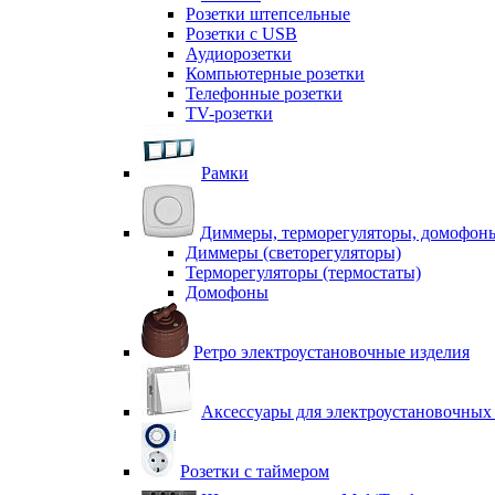
Розетки штепсельные
Розетки с USB
Аудиорозетки
Компьютерные розетки
Телефонные розетки
TV-розетки
Рамки
Диммеры, терморегуляторы, домофон
Диммеры (светорегуляторы)
Терморегуляторы (термостаты)
Домофоны
Ретро электроустановочные изделия
Аксессуары для электроустановочных
Розетки с таймером