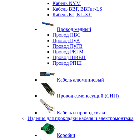
Кабель NYM
Кабель ВВГ, ВВГнг-LS
Кабель КГ, КГ-ХЛ
Провод медный
Провод ПВС
Провод ПуВ
Провод ПуГВ
Провод РКГМ
Провод ШВВП
Провод РПШ
Кабель алюминиевый
Провод самонесущий (СИП)
Кабель и провод связи
Изделия для прокладки кабеля и электромонтажа
Коробки