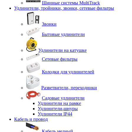
Шинные системы MultiTrack
Удлинители, тройники, звонки, сетевые фильтры
Звонки
Бытовые удлинители
Удлинители на катушке
Сетевые фильтры
Колодки для удлинителей
Разветвители, переходники
Садовые удлинители
Удлинители на рамке
Удлинители-шнуры
Удлинители IP44
Кабель и провод
Кабель медный