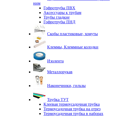
ним
Гофротрубы ПВХ
Аксессуары к трубам
Трубы гладкие
Гофротрубы ПНД
Скобы пластиковые, хомуты
Клеммы, Клеммные колодки
Изолента
Металлорукав
Наконечники, гильзы
Трубка ТУТ
Клеевая термоусадочная трубка
Термоусадочная трубка на отрез
Термоусадочная трубка в наборах