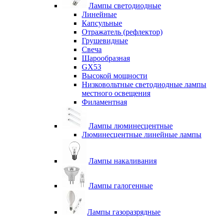
Лампы светодиодные
Линейные
Капсульные
Отражатель (рефлектор)
Грушевидные
Свеча
Шарообразная
GX53
Высокой мощности
Низковольтные светодиодные лампы
местного освещения
Филаментная
Лампы люминесцентные
Люминесцентные линейные лампы
Лампы накаливания
Лампы галогенные
Лампы газоразрядные