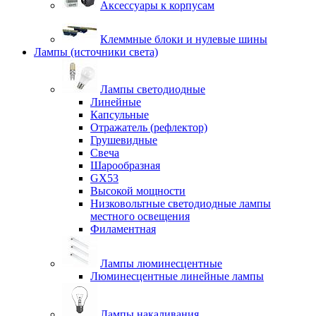
Аксессуары к корпусам
Клеммные блоки и нулевые шины
Лампы (источники света)
Лампы светодиодные
Линейные
Капсульные
Отражатель (рефлектор)
Грушевидные
Свеча
Шарообразная
GX53
Высокой мощности
Низковольтные светодиодные лампы
местного освещения
Филаментная
Лампы люминесцентные
Люминесцентные линейные лампы
Лампы накаливания