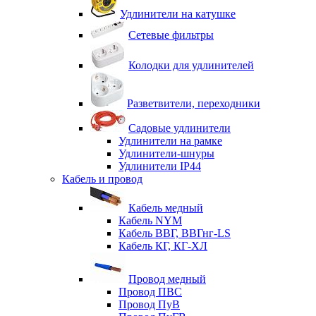
Удлинители на катушке
Сетевые фильтры
Колодки для удлинителей
Разветвители, переходники
Садовые удлинители
Удлинители на рамке
Удлинители-шнуры
Удлинители IP44
Кабель и провод
Кабель медный
Кабель NYM
Кабель ВВГ, ВВГнг-LS
Кабель КГ, КГ-ХЛ
Провод медный
Провод ПВС
Провод ПуВ