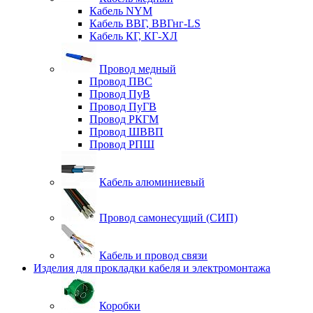
Кабель NYM
Кабель ВВГ, ВВГнг-LS
Кабель КГ, КГ-ХЛ
Провод медный
Провод ПВС
Провод ПуВ
Провод ПуГВ
Провод РКГМ
Провод ШВВП
Провод РПШ
Кабель алюминиевый
Провод самонесущий (СИП)
Кабель и провод связи
Изделия для прокладки кабеля и электромонтажа
Коробки