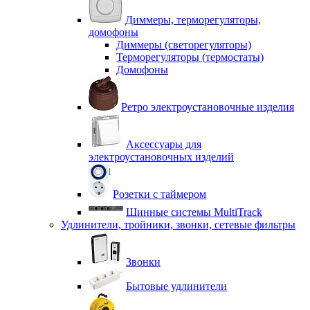
Диммеры, терморегуляторы,
домофоны
Диммеры (светорегуляторы)
Терморегуляторы (термостаты)
Домофоны
Ретро электроустановочные изделия
Аксессуары для
электроустановочных изделий
Розетки с таймером
Шинные системы MultiTrack
Удлинители, тройники, звонки, сетевые фильтры
Звонки
Бытовые удлинители