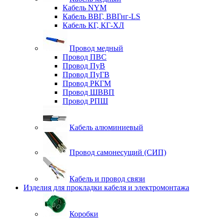
Кабель NYM
Кабель ВВГ, ВВГнг-LS
Кабель КГ, КГ-ХЛ
Провод медный
Провод ПВС
Провод ПуВ
Провод ПуГВ
Провод РКГМ
Провод ШВВП
Провод РПШ
Кабель алюминиевый
Провод самонесущий (СИП)
Кабель и провод связи
Изделия для прокладки кабеля и электромонтажа
Коробки