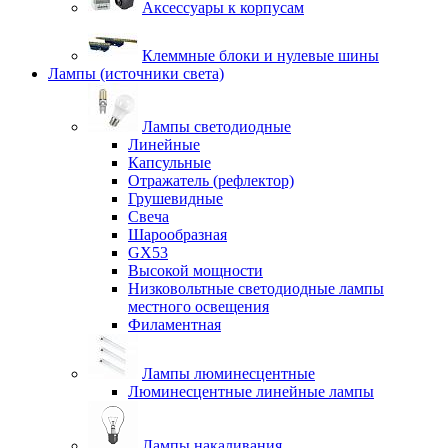
Аксессуары к корпусам
Клеммные блоки и нулевые шины
Лампы (источники света)
Лампы светодиодные
Линейные
Капсульные
Отражатель (рефлектор)
Грушевидные
Свеча
Шарообразная
GX53
Высокой мощности
Низковольтные светодиодные лампы
местного освещения
Филаментная
Лампы люминесцентные
Люминесцентные линейные лампы
Лампы накаливания