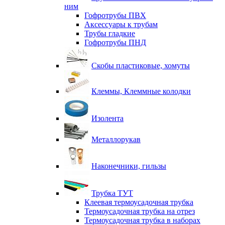
ним
Гофротрубы ПВХ
Аксессуары к трубам
Трубы гладкие
Гофротрубы ПНД
Скобы пластиковые, хомуты
Клеммы, Клеммные колодки
Изолента
Металлорукав
Наконечники, гильзы
Трубка ТУТ
Клеевая термоусадочная трубка
Термоусадочная трубка на отрез
Термоусадочная трубка в наборах