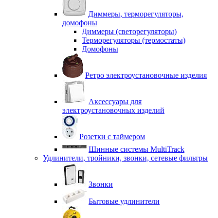
Диммеры, терморегуляторы,
домофоны
Диммеры (светорегуляторы)
Терморегуляторы (термостаты)
Домофоны
Ретро электроустановочные изделия
Аксессуары для
электроустановочных изделий
Розетки с таймером
Шинные системы MultiTrack
Удлинители, тройники, звонки, сетевые фильтры
Звонки
Бытовые удлинители