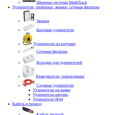
Шинные системы MultiTrack
Удлинители, тройники, звонки, сетевые фильтры
Звонки
Бытовые удлинители
Удлинители на катушке
Сетевые фильтры
Колодки для удлинителей
Разветвители, переходники
Садовые удлинители
Удлинители на рамке
Удлинители-шнуры
Удлинители IP44
Кабель и провод
Кабель медный