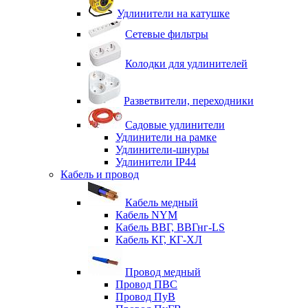
Удлинители на катушке
Сетевые фильтры
Колодки для удлинителей
Разветвители, переходники
Садовые удлинители
Удлинители на рамке
Удлинители-шнуры
Удлинители IP44
Кабель и провод
Кабель медный
Кабель NYM
Кабель ВВГ, ВВГнг-LS
Кабель КГ, КГ-ХЛ
Провод медный
Провод ПВС
Провод ПуВ