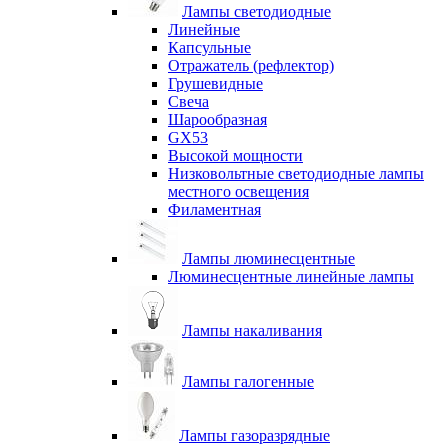
Лампы светодиодные
Линейные
Капсульные
Отражатель (рефлектор)
Грушевидные
Свеча
Шарообразная
GX53
Высокой мощности
Низковольтные светодиодные лампы
местного освещения
Филаментная
Лампы люминесцентные
Люминесцентные линейные лампы
Лампы накаливания
Лампы галогенные
Лампы газоразрядные