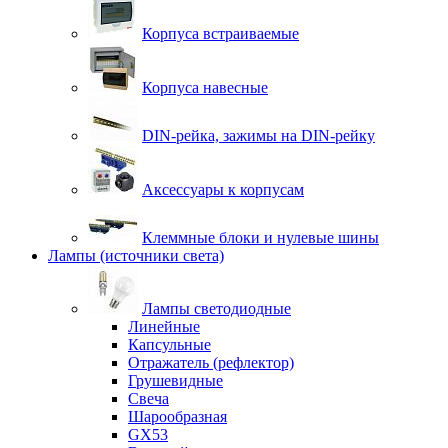
Корпуса встраиваемые
Корпуса навесные
DIN-рейка, зажимы на DIN-рейку
Аксессуары к корпусам
Клеммные блоки и нулевые шины
Лампы (источники света)
Лампы светодиодные
Линейные
Капсульные
Отражатель (рефлектор)
Грушевидные
Свеча
Шарообразная
GX53