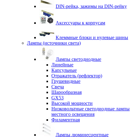
DIN-рейка, зажимы на DIN-рейку
Аксессуары к корпусам
Клеммные блоки и нулевые шины
Лампы (источники света)
Лампы светодиодные
Линейные
Капсульные
Отражатель (рефлектор)
Грушевидные
Свеча
Шарообразная
GX53
Высокой мощности
Низковольтные светодиодные лампы
местного освещения
Филаментная
Лампы люминесцентные