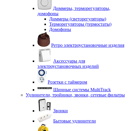
Диммеры, терморегуляторы,
домофоны
Диммеры (светорегуляторы)
Терморегуляторы (термостаты)
Домофоны
Ретро электроустановочные изделия
Аксессуары для
электроустановочных изделий
Розетки с таймером
Шинные системы MultiTrack
Удлинители, тройники, звонки, сетевые фильтры
Звонки
Бытовые удлинители