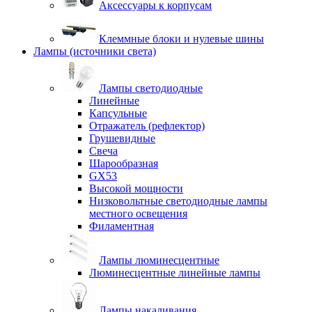
Аксессуары к корпусам
Клеммные блоки и нулевые шины
Лампы (источники света)
Лампы светодиодные
Линейные
Капсульные
Отражатель (рефлектор)
Грушевидные
Свеча
Шарообразная
GX53
Высокой мощности
Низковольтные светодиодные лампы
местного освещения
Филаментная
Лампы люминесцентные
Люминесцентные линейные лампы
Лампы накаливания