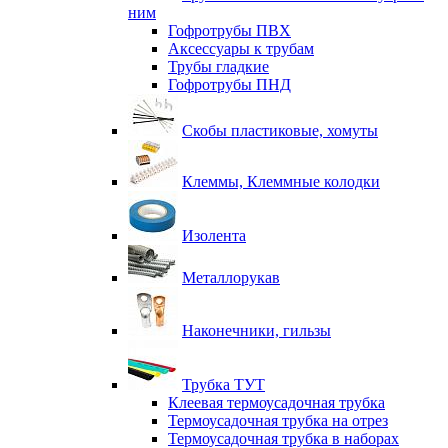
ним
Гофротрубы ПВХ
Аксессуары к трубам
Трубы гладкие
Гофротрубы ПНД
Скобы пластиковые, хомуты
Клеммы, Клеммные колодки
Изолента
Металлорукав
Наконечники, гильзы
Трубка ТУТ
Клеевая термоусадочная трубка
Термоусадочная трубка на отрез
Термоусадочная трубка в наборах