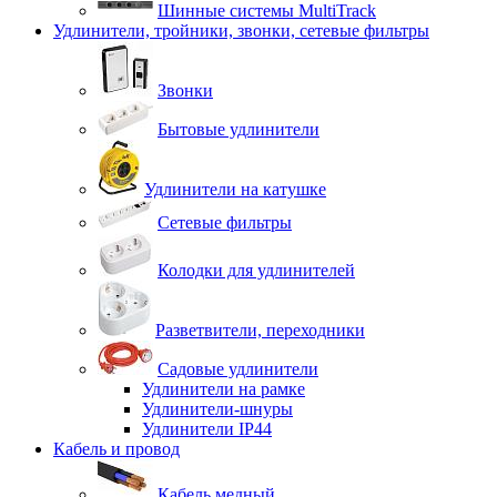
Шинные системы MultiTrack
Удлинители, тройники, звонки, сетевые фильтры
Звонки
Бытовые удлинители
Удлинители на катушке
Сетевые фильтры
Колодки для удлинителей
Разветвители, переходники
Садовые удлинители
Удлинители на рамке
Удлинители-шнуры
Удлинители IP44
Кабель и провод
Кабель медный