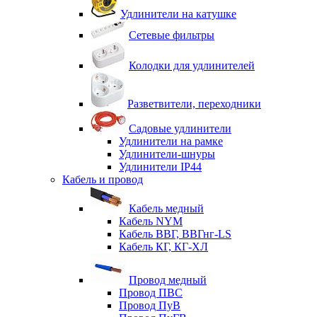
Удлинители на катушке
Сетевые фильтры
Колодки для удлинителей
Разветвители, переходники
Садовые удлинители
Удлинители на рамке
Удлинители-шнуры
Удлинители IP44
Кабель и провод
Кабель медный
Кабель NYM
Кабель ВВГ, ВВГнг-LS
Кабель КГ, КГ-ХЛ
Провод медный
Провод ПВС
Провод ПуВ