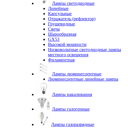
Лампы светодиодные
Линейные
Капсульные
Отражатель (рефлектор)
Грушевидные
Свеча
Шарообразная
GX53
Высокой мощности
Низковольтные светодиодные лампы
местного освещения
Филаментная
Лампы люминесцентные
Люминесцентные линейные лампы
Лампы накаливания
Лампы галогенные
Лампы газоразрядные