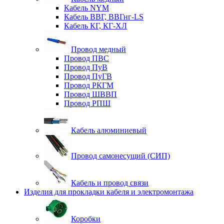
Кабель NYM
Кабель ВВГ, ВВГнг-LS
Кабель КГ, КГ-ХЛ
Провод медный
Провод ПВС
Провод ПуВ
Провод ПуГВ
Провод РКГМ
Провод ШВВП
Провод РПШ
Кабель алюминиевый
Провод самонесущий (СИП)
Кабель и провод связи
Изделия для прокладки кабеля и электромонтажа
Коробки