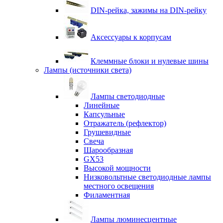
DIN-рейка, зажимы на DIN-рейку
Аксессуары к корпусам
Клеммные блоки и нулевые шины
Лампы (источники света)
Лампы светодиодные
Линейные
Капсульные
Отражатель (рефлектор)
Грушевидные
Свеча
Шарообразная
GX53
Высокой мощности
Низковольтные светодиодные лампы
местного освещения
Филаментная
Лампы люминесцентные