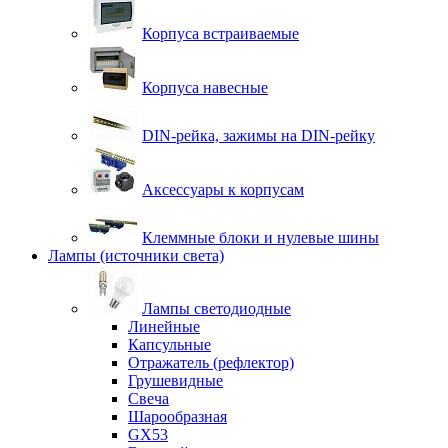
Корпуса встраиваемые
Корпуса навесные
DIN-рейка, зажимы на DIN-рейку
Аксессуары к корпусам
Клеммные блоки и нулевые шины
Лампы (источники света)
Лампы светодиодные
Линейные
Капсульные
Отражатель (рефлектор)
Грушевидные
Свеча
Шарообразная
GX53