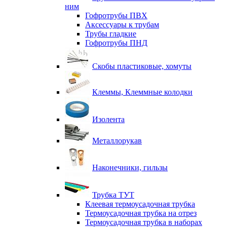
ним
Гофротрубы ПВХ
Аксессуары к трубам
Трубы гладкие
Гофротрубы ПНД
Скобы пластиковые, хомуты
Клеммы, Клеммные колодки
Изолента
Металлорукав
Наконечники, гильзы
Трубка ТУТ
Клеевая термоусадочная трубка
Термоусадочная трубка на отрез
Термоусадочная трубка в наборах