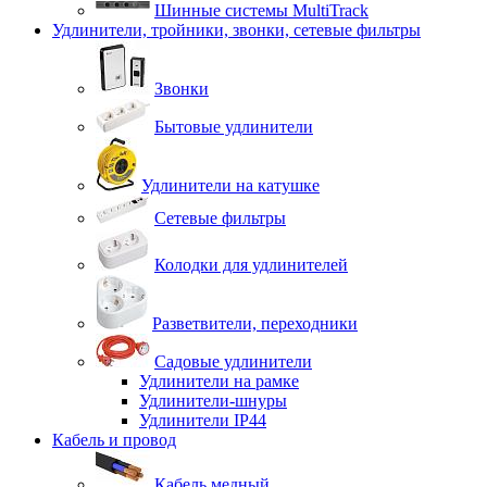
Шинные системы MultiTrack
Удлинители, тройники, звонки, сетевые фильтры
Звонки
Бытовые удлинители
Удлинители на катушке
Сетевые фильтры
Колодки для удлинителей
Разветвители, переходники
Садовые удлинители
Удлинители на рамке
Удлинители-шнуры
Удлинители IP44
Кабель и провод
Кабель медный