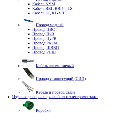
Кабель NYM
Кабель ВВГ, ВВГнг-LS
Кабель КГ, КГ-ХЛ
Провод медный
Провод ПВС
Провод ПуВ
Провод ПуГВ
Провод РКГМ
Провод ШВВП
Провод РПШ
Кабель алюминиевый
Провод самонесущий (СИП)
Кабель и провод связи
Изделия для прокладки кабеля и электромонтажа
Коробки