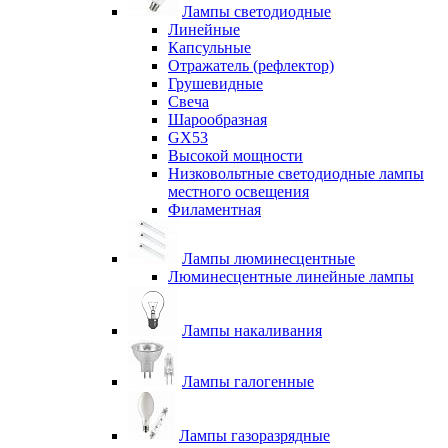
Лампы светодиодные
Линейные
Капсульные
Отражатель (рефлектор)
Грушевидные
Свеча
Шарообразная
GX53
Высокой мощности
Низковольтные светодиодные лампы
местного освещения
Филаментная
Лампы люминесцентные
Люминесцентные линейные лампы
Лампы накаливания
Лампы галогенные
Лампы газоразрядные