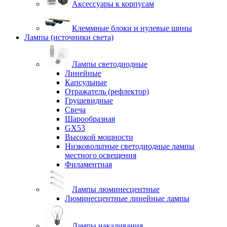
Аксессуары к корпусам
Клеммные блоки и нулевые шины
Лампы (источники света)
Лампы светодиодные
Линейные
Капсульные
Отражатель (рефлектор)
Грушевидные
Свеча
Шарообразная
GX53
Высокой мощности
Низковольтные светодиодные лампы
местного освещения
Филаментная
Лампы люминесцентные
Люминесцентные линейные лампы
Лампы накаливания