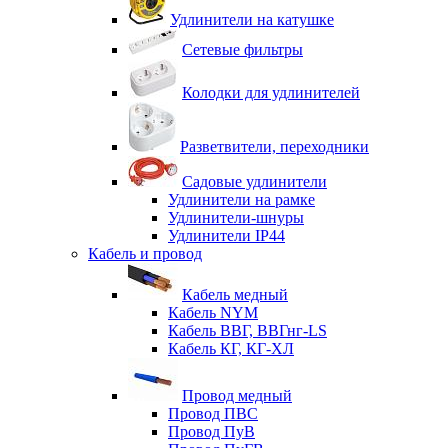
Удлинители на катушке
Сетевые фильтры
Колодки для удлинителей
Разветвители, переходники
Садовые удлинители
Удлинители на рамке
Удлинители-шнуры
Удлинители IP44
Кабель и провод
Кабель медный
Кабель NYM
Кабель ВВГ, ВВГнг-LS
Кабель КГ, КГ-ХЛ
Провод медный
Провод ПВС
Провод ПуВ