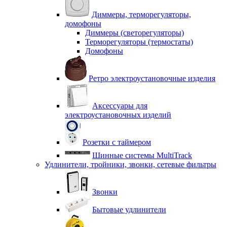
Диммеры, терморегуляторы,
домофоны
Диммеры (светорегуляторы)
Терморегуляторы (термостаты)
Домофоны
Ретро электроустановочные изделия
Аксессуары для
электроустановочных изделий
Розетки с таймером
Шинные системы MultiTrack
Удлинители, тройники, звонки, сетевые фильтры
Звонки
Бытовые удлинители