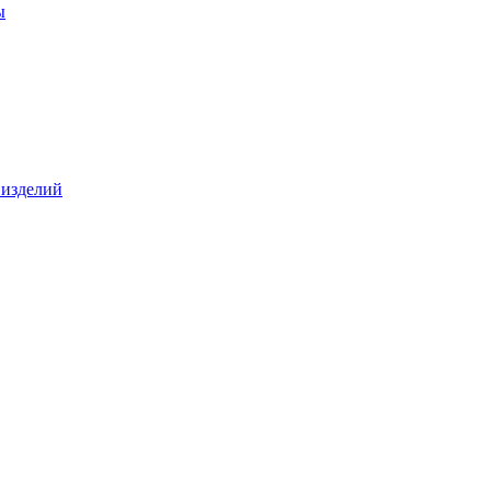
ы
 изделий