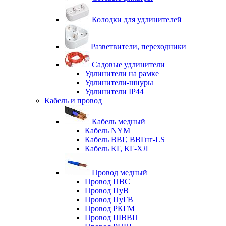
Колодки для удлинителей
Разветвители, переходники
Садовые удлинители
Удлинители на рамке
Удлинители-шнуры
Удлинители IP44
Кабель и провод
Кабель медный
Кабель NYM
Кабель ВВГ, ВВГнг-LS
Кабель КГ, КГ-ХЛ
Провод медный
Провод ПВС
Провод ПуВ
Провод ПуГВ
Провод РКГМ
Провод ШВВП