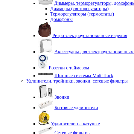
Диммеры, терморегуляторы, домофон
Диммеры (светорегуляторы)
Терморегуляторы (термостаты)
Домофоны
Ретро электроустановочные изделия
Аксессуары для электроустановочных
Розетки с таймером
Шинные системы MultiTrack
Удлинители, тройники, звонки, сетевые фильтры
Звонки
Бытовые удлинители
Удлинители на катушке
Сетевые фильтры