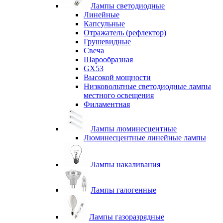
Лампы светодиодные
Линейные
Капсульные
Отражатель (рефлектор)
Грушевидные
Свеча
Шарообразная
GX53
Высокой мощности
Низковольтные светодиодные лампы
местного освещения
Филаментная
Лампы люминесцентные
Люминесцентные линейные лампы
Лампы накаливания
Лампы галогенные
Лампы газоразрядные