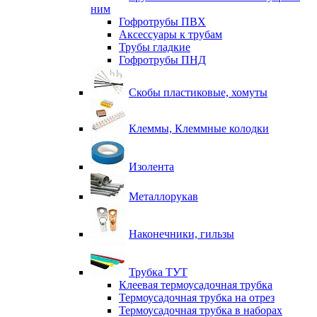
ним
Гофротрубы ПВХ
Аксессуары к трубам
Трубы гладкие
Гофротрубы ПНД
Скобы пластиковые, хомуты
Клеммы, Клеммные колодки
Изолента
Металлорукав
Наконечники, гильзы
Трубка ТУТ
Клеевая термоусадочная трубка
Термоусадочная трубка на отрез
Термоусадочная трубка в наборах