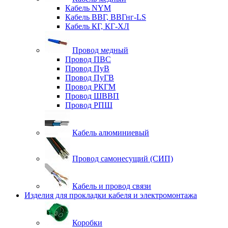
Кабель NYM
Кабель ВВГ, ВВГнг-LS
Кабель КГ, КГ-ХЛ
Провод медный
Провод ПВС
Провод ПуВ
Провод ПуГВ
Провод РКГМ
Провод ШВВП
Провод РПШ
Кабель алюминиевый
Провод самонесущий (СИП)
Кабель и провод связи
Изделия для прокладки кабеля и электромонтажа
Коробки