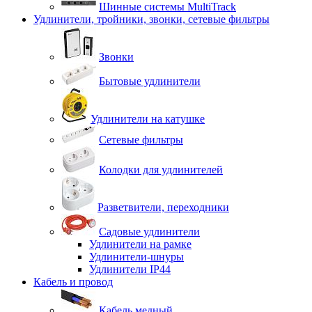
Шинные системы MultiTrack
Удлинители, тройники, звонки, сетевые фильтры
Звонки
Бытовые удлинители
Удлинители на катушке
Сетевые фильтры
Колодки для удлинителей
Разветвители, переходники
Садовые удлинители
Удлинители на рамке
Удлинители-шнуры
Удлинители IP44
Кабель и провод
Кабель медный