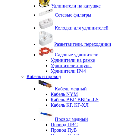
Удлинители на катушке
Сетевые фильтры
Колодки для удлинителей
Разветвители, переходники
Садовые удлинители
Удлинители на рамке
Удлинители-шнуры
Удлинители IP44
Кабель и провод
Кабель медный
Кабель NYM
Кабель ВВГ, ВВГнг-LS
Кабель КГ, КГ-ХЛ
Провод медный
Провод ПВС
Провод ПуВ