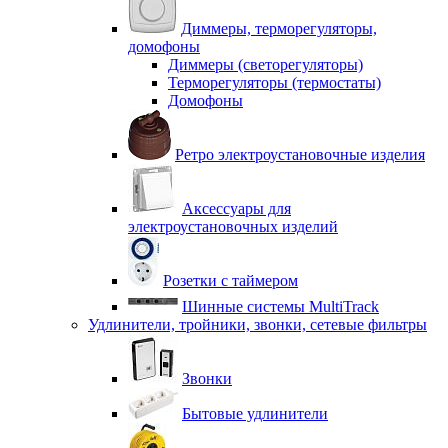
Диммеры, терморегуляторы,
домофоны
Диммеры (светорегуляторы)
Терморегуляторы (термостаты)
Домофоны
Ретро электроустановочные изделия
Аксессуары для
электроустановочных изделий
Розетки с таймером
Шинные системы MultiTrack
Удлинители, тройники, звонки, сетевые фильтры
Звонки
Бытовые удлинители