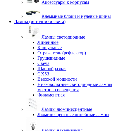
Аксессуары к корпусам
Клеммные блоки и нулевые шины
Лампы (источники света)
Лампы светодиодные
Линейные
Капсульные
Отражатель (рефлектор)
Грушевидные
Свеча
Шарообразная
GX53
Высокой мощности
Низковольтные светодиодные лампы
местного освещения
Филаментная
Лампы люминесцентные
Люминесцентные линейные лампы
Лампы накаливания