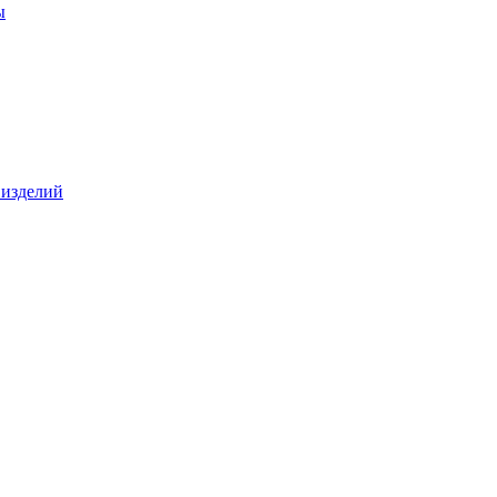
ы
 изделий