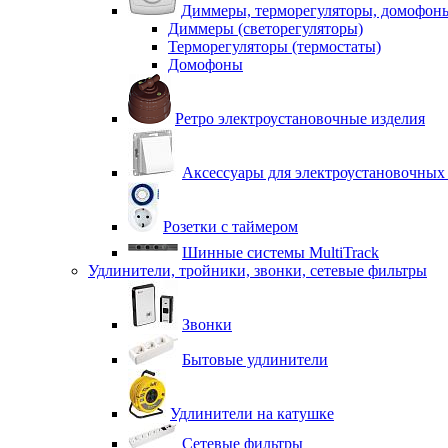
Диммеры, терморегуляторы, домофон
Диммеры (светорегуляторы)
Терморегуляторы (термостаты)
Домофоны
Ретро электроустановочные изделия
Аксессуары для электроустановочных
Розетки с таймером
Шинные системы MultiTrack
Удлинители, тройники, звонки, сетевые фильтры
Звонки
Бытовые удлинители
Удлинители на катушке
Сетевые фильтры