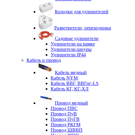
Колодки для удлинителей
Разветвители, переходники
Садовые удлинители
Удлинители на рамке
Удлинители-шнуры
Удлинители IP44
Кабель и провод
Кабель медный
Кабель NYM
Кабель ВВГ, ВВГнг-LS
Кабель КГ, КГ-ХЛ
Провод медный
Провод ПВС
Провод ПуВ
Провод ПуГВ
Провод РКГМ
Провод ШВВП