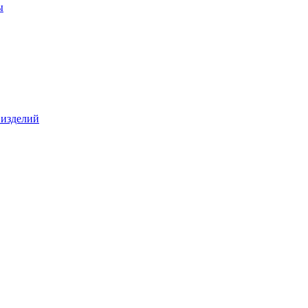
ы
 изделий