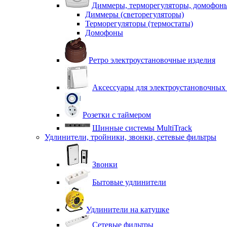
Диммеры, терморегуляторы, домофон
Диммеры (светорегуляторы)
Терморегуляторы (термостаты)
Домофоны
Ретро электроустановочные изделия
Аксессуары для электроустановочных
Розетки с таймером
Шинные системы MultiTrack
Удлинители, тройники, звонки, сетевые фильтры
Звонки
Бытовые удлинители
Удлинители на катушке
Сетевые фильтры