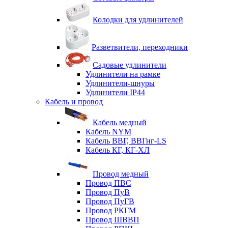
Колодки для удлинителей
Разветвители, переходники
Садовые удлинители
Удлинители на рамке
Удлинители-шнуры
Удлинители IP44
Кабель и провод
Кабель медный
Кабель NYM
Кабель ВВГ, ВВГнг-LS
Кабель КГ, КГ-ХЛ
Провод медный
Провод ПВС
Провод ПуВ
Провод ПуГВ
Провод РКГМ
Провод ШВВП