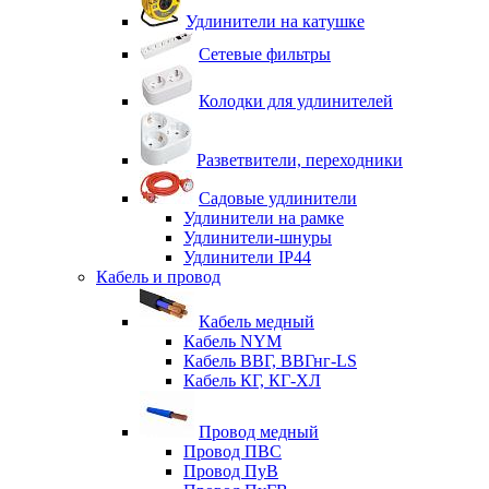
Удлинители на катушке
Сетевые фильтры
Колодки для удлинителей
Разветвители, переходники
Садовые удлинители
Удлинители на рамке
Удлинители-шнуры
Удлинители IP44
Кабель и провод
Кабель медный
Кабель NYM
Кабель ВВГ, ВВГнг-LS
Кабель КГ, КГ-ХЛ
Провод медный
Провод ПВС
Провод ПуВ