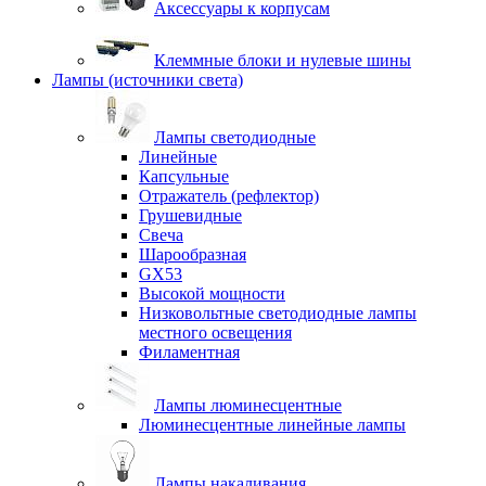
Аксессуары к корпусам
Клеммные блоки и нулевые шины
Лампы (источники света)
Лампы светодиодные
Линейные
Капсульные
Отражатель (рефлектор)
Грушевидные
Свеча
Шарообразная
GX53
Высокой мощности
Низковольтные светодиодные лампы
местного освещения
Филаментная
Лампы люминесцентные
Люминесцентные линейные лампы
Лампы накаливания