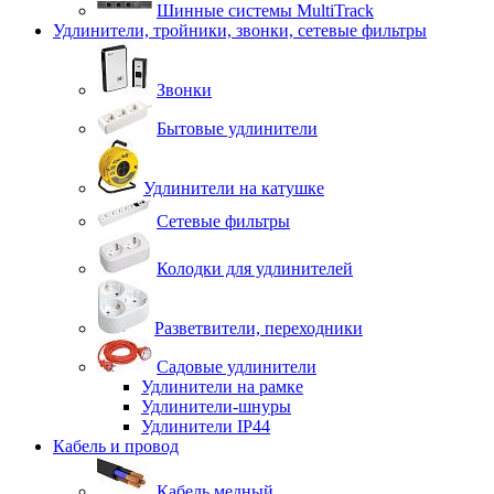
Шинные системы MultiTrack
Удлинители, тройники, звонки, сетевые фильтры
Звонки
Бытовые удлинители
Удлинители на катушке
Сетевые фильтры
Колодки для удлинителей
Разветвители, переходники
Садовые удлинители
Удлинители на рамке
Удлинители-шнуры
Удлинители IP44
Кабель и провод
Кабель медный