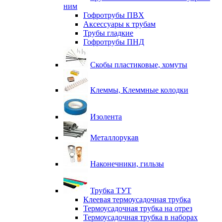
ним
Гофротрубы ПВХ
Аксессуары к трубам
Трубы гладкие
Гофротрубы ПНД
Скобы пластиковые, хомуты
Клеммы, Клеммные колодки
Изолента
Металлорукав
Наконечники, гильзы
Трубка ТУТ
Клеевая термоусадочная трубка
Термоусадочная трубка на отрез
Термоусадочная трубка в наборах