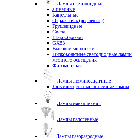
Лампы светодиодные
Линейные
Капсульные
Отражатель (рефлектор)
Грушевидные
Свеча
Шарообразная
GX53
Высокой мощности
Низковольтные светодиодные лампы
местного освещения
Филаментная
Лампы люминесцентные
Люминесцентные линейные лампы
Лампы накаливания
Лампы галогенные
Лампы газоразрядные