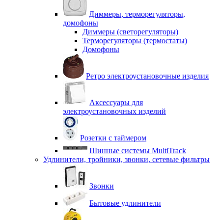
Диммеры, терморегуляторы,
домофоны
Диммеры (светорегуляторы)
Терморегуляторы (термостаты)
Домофоны
Ретро электроустановочные изделия
Аксессуары для
электроустановочных изделий
Розетки с таймером
Шинные системы MultiTrack
Удлинители, тройники, звонки, сетевые фильтры
Звонки
Бытовые удлинители