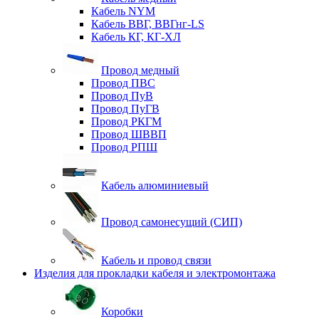
Кабель NYM
Кабель ВВГ, ВВГнг-LS
Кабель КГ, КГ-ХЛ
Провод медный
Провод ПВС
Провод ПуВ
Провод ПуГВ
Провод РКГМ
Провод ШВВП
Провод РПШ
Кабель алюминиевый
Провод самонесущий (СИП)
Кабель и провод связи
Изделия для прокладки кабеля и электромонтажа
Коробки