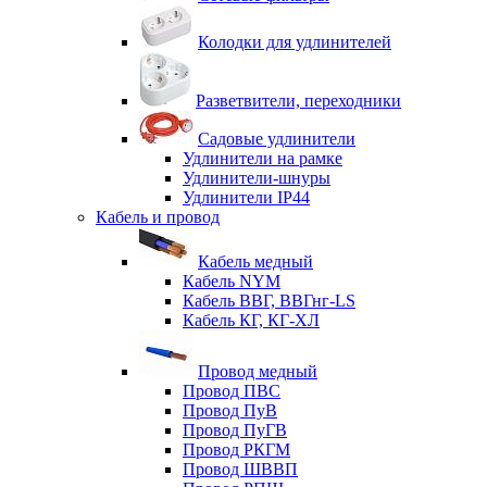
Колодки для удлинителей
Разветвители, переходники
Садовые удлинители
Удлинители на рамке
Удлинители-шнуры
Удлинители IP44
Кабель и провод
Кабель медный
Кабель NYM
Кабель ВВГ, ВВГнг-LS
Кабель КГ, КГ-ХЛ
Провод медный
Провод ПВС
Провод ПуВ
Провод ПуГВ
Провод РКГМ
Провод ШВВП