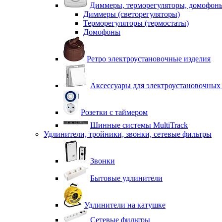
Диммеры, терморегуляторы, домофон
Диммеры (светорегуляторы)
Терморегуляторы (термостаты)
Домофоны
Ретро электроустановочные изделия
Аксессуары для электроустановочных
Розетки с таймером
Шинные системы MultiTrack
Удлинители, тройники, звонки, сетевые фильтры
Звонки
Бытовые удлинители
Удлинители на катушке
Сетевые фильтры