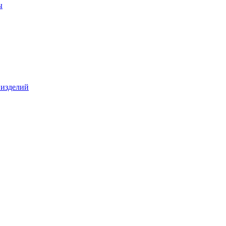
ы
 изделий