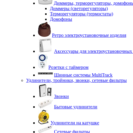
Диммеры, терморегуляторы, домофон
Диммеры (светорегуляторы)
Терморегуляторы (термостаты)
Домофоны
Ретро электроустановочные изделия
Аксессуары для электроустановочных
Розетки с таймером
Шинные системы MultiTrack
Удлинители, тройники, звонки, сетевые фильтры
Звонки
Бытовые удлинители
Удлинители на катушке
Сетевые фильтры