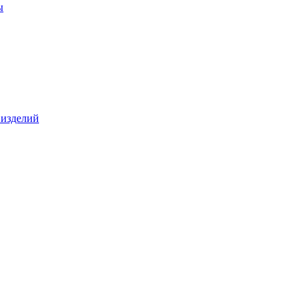
ы
 изделий