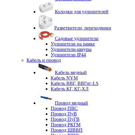
Колодки для удлинителей
Разветвители, переходники
Садовые удлинители
Удлинители на рамке
Удлинители-шнуры
Удлинители IP44
Кабель и провод
Кабель медный
Кабель NYM
Кабель ВВГ, ВВГнг-LS
Кабель КГ, КГ-ХЛ
Провод медный
Провод ПВС
Провод ПуВ
Провод ПуГВ
Провод РКГМ
Провод ШВВП