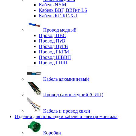
Кабель NYM
Кабель ВВГ, ВВГнг-LS
Кабель КГ, КГ-ХЛ
Провод медный
Провод ПВС
Провод ПуВ
Провод ПуГВ
Провод РКГМ
Провод ШВВП
Провод РПШ
Кабель алюминиевый
Провод самонесущий (СИП)
Кабель и провод связи
Изделия для прокладки кабеля и электромонтажа
Коробки