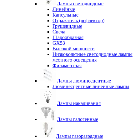
Лампы светодиодные
Линейные
Капсульные
Отражатель (рефлектор)
Грушевидные
Свеча
Шарообразная
GX53
Высокой мощности
Низковольтные светодиодные лампы
местного освещения
Филаментная
Лампы люминесцентные
Люминесцентные линейные лампы
Лампы накаливания
Лампы галогенные
Лампы газоразрядные