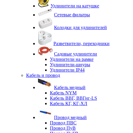
Удлинители на катушке
Сетевые фильтры
Колодки для удлинителей
Разветвители, переходники
Садовые удлинители
Удлинители на рамке
Удлинители-шнуры
Удлинители IP44
Кабель и провод
Кабель медный
Кабель NYM
Кабель ВВГ, ВВГнг-LS
Кабель КГ, КГ-ХЛ
Провод медный
Провод ПВС
Провод ПуВ