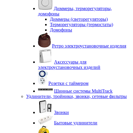
Диммеры, терморегуляторы,
домофоны
Диммеры (светорегуляторы)
Терморегуляторы (термостаты)
Домофоны
Ретро электроустановочные изделия
Аксессуары для
электроустановочных изделий
Розетки с таймером
Шинные системы MultiTrack
Удлинители, тройники, звонки, сетевые фильтры
Звонки
Бытовые удлинители