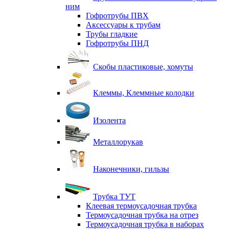
ним
Гофротрубы ПВХ
Аксессуары к трубам
Трубы гладкие
Гофротрубы ПНД
Скобы пластиковые, хомуты
Клеммы, Клеммные колодки
Изолента
Металлорукав
Наконечники, гильзы
Трубка ТУТ
Клеевая термоусадочная трубка
Термоусадочная трубка на отрез
Термоусадочная трубка в наборах