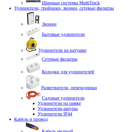
Шинные системы MultiTrack
Удлинители, тройники, звонки, сетевые фильтры
Звонки
Бытовые удлинители
Удлинители на катушке
Сетевые фильтры
Колодки для удлинителей
Разветвители, переходники
Садовые удлинители
Удлинители на рамке
Удлинители-шнуры
Удлинители IP44
Кабель и провод
Кабель медный