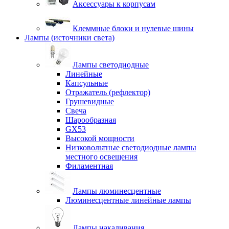
Аксессуары к корпусам
Клеммные блоки и нулевые шины
Лампы (источники света)
Лампы светодиодные
Линейные
Капсульные
Отражатель (рефлектор)
Грушевидные
Свеча
Шарообразная
GX53
Высокой мощности
Низковольтные светодиодные лампы
местного освещения
Филаментная
Лампы люминесцентные
Люминесцентные линейные лампы
Лампы накаливания