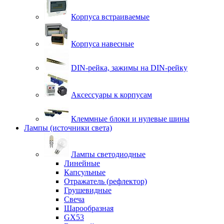
Корпуса встраиваемые
Корпуса навесные
DIN-рейка, зажимы на DIN-рейку
Аксессуары к корпусам
Клеммные блоки и нулевые шины
Лампы (источники света)
Лампы светодиодные
Линейные
Капсульные
Отражатель (рефлектор)
Грушевидные
Свеча
Шарообразная
GX53