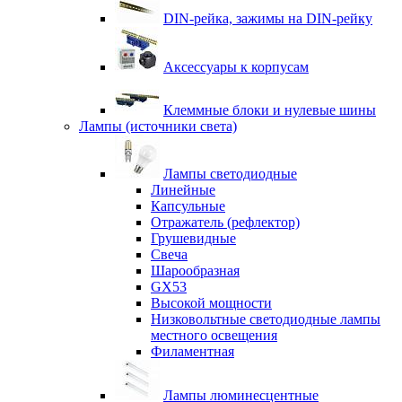
DIN-рейка, зажимы на DIN-рейку
Аксессуары к корпусам
Клеммные блоки и нулевые шины
Лампы (источники света)
Лампы светодиодные
Линейные
Капсульные
Отражатель (рефлектор)
Грушевидные
Свеча
Шарообразная
GX53
Высокой мощности
Низковольтные светодиодные лампы
местного освещения
Филаментная
Лампы люминесцентные