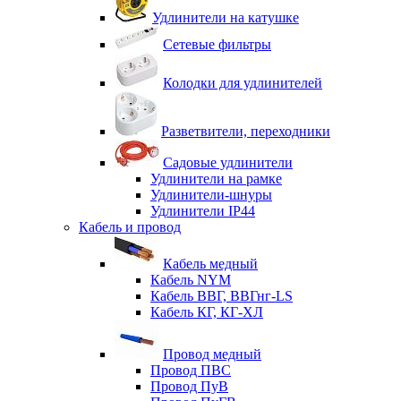
Удлинители на катушке
Сетевые фильтры
Колодки для удлинителей
Разветвители, переходники
Садовые удлинители
Удлинители на рамке
Удлинители-шнуры
Удлинители IP44
Кабель и провод
Кабель медный
Кабель NYM
Кабель ВВГ, ВВГнг-LS
Кабель КГ, КГ-ХЛ
Провод медный
Провод ПВС
Провод ПуВ