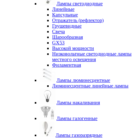
Лампы светодиодные
Линейные
Капсульные
Отражатель (рефлектор)
Грушевидные
Свеча
Шарообразная
GX53
Высокой мощности
Низковольтные светодиодные лампы
местного освещения
Филаментная
Лампы люминесцентные
Люминесцентные линейные лампы
Лампы накаливания
Лампы галогенные
Лампы газоразрядные