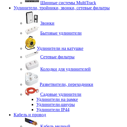
Шинные системы MultiTrack
Удлинители, тройники, звонки, сетевые фильтры
Звонки
Бытовые удлинители
Удлинители на катушке
Сетевые фильтры
Колодки для удлинителей
Разветвители, переходники
Садовые удлинители
Удлинители на рамке
Удлинители-шнуры
Удлинители IP44
Кабель и провод
Кабель медный