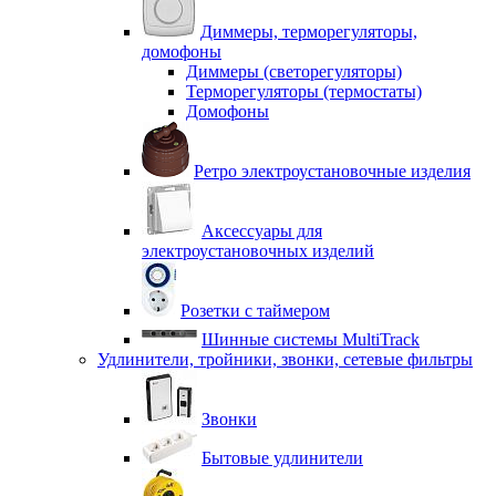
Диммеры, терморегуляторы,
домофоны
Диммеры (светорегуляторы)
Терморегуляторы (термостаты)
Домофоны
Ретро электроустановочные изделия
Аксессуары для
электроустановочных изделий
Розетки с таймером
Шинные системы MultiTrack
Удлинители, тройники, звонки, сетевые фильтры
Звонки
Бытовые удлинители