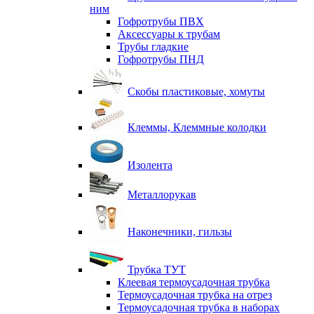
ним
Гофротрубы ПВХ
Аксессуары к трубам
Трубы гладкие
Гофротрубы ПНД
Скобы пластиковые, хомуты
Клеммы, Клеммные колодки
Изолента
Металлорукав
Наконечники, гильзы
Трубка ТУТ
Клеевая термоусадочная трубка
Термоусадочная трубка на отрез
Термоусадочная трубка в наборах