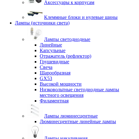
Аксессуары к корпусам
Клеммные блоки и нулевые шины
Лампы (источники света)
Лампы светодиодные
Линейные
Капсульные
Отражатель (рефлектор)
Грушевидные
Свеча
Шарообразная
GX53
Высокой мощности
Низковольтные светодиодные лампы
местного освещения
Филаментная
Лампы люминесцентные
Люминесцентные линейные лампы
Лампы накаливания