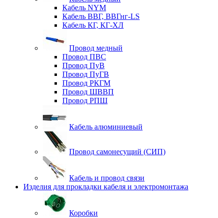
Кабель NYM
Кабель ВВГ, ВВГнг-LS
Кабель КГ, КГ-ХЛ
Провод медный
Провод ПВС
Провод ПуВ
Провод ПуГВ
Провод РКГМ
Провод ШВВП
Провод РПШ
Кабель алюминиевый
Провод самонесущий (СИП)
Кабель и провод связи
Изделия для прокладки кабеля и электромонтажа
Коробки