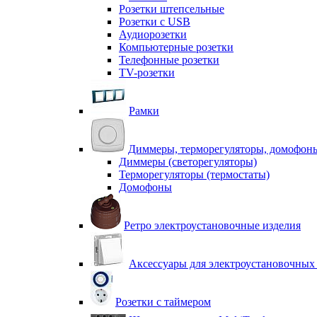
Розетки штепсельные
Розетки с USB
Аудиорозетки
Компьютерные розетки
Телефонные розетки
TV-розетки
Рамки
Диммеры, терморегуляторы, домофон
Диммеры (светорегуляторы)
Терморегуляторы (термостаты)
Домофоны
Ретро электроустановочные изделия
Аксессуары для электроустановочных
Розетки с таймером