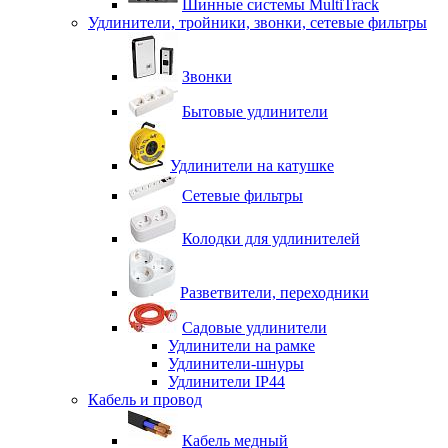
Шинные системы MultiTrack
Удлинители, тройники, звонки, сетевые фильтры
Звонки
Бытовые удлинители
Удлинители на катушке
Сетевые фильтры
Колодки для удлинителей
Разветвители, переходники
Садовые удлинители
Удлинители на рамке
Удлинители-шнуры
Удлинители IP44
Кабель и провод
Кабель медный