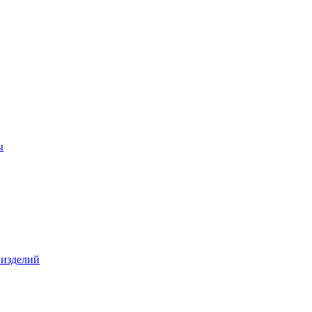
ы
 изделий