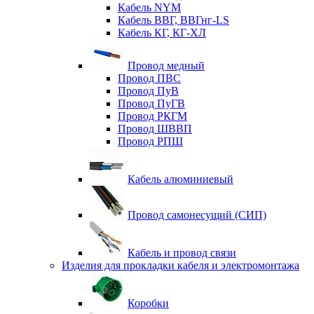
Кабель NYM
Кабель ВВГ, ВВГнг-LS
Кабель КГ, КГ-ХЛ
Провод медный
Провод ПВС
Провод ПуВ
Провод ПуГВ
Провод РКГМ
Провод ШВВП
Провод РПШ
Кабель алюминиевый
Провод самонесущий (СИП)
Кабель и провод связи
Изделия для прокладки кабеля и электромонтажа
Коробки