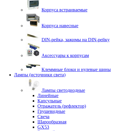
Корпуса встраиваемые
Корпуса навесные
DIN-рейка, зажимы на DIN-рейку
Аксессуары к корпусам
Клеммные блоки и нулевые шины
Лампы (источники света)
Лампы светодиодные
Линейные
Капсульные
Отражатель (рефлектор)
Грушевидные
Свеча
Шарообразная
GX53