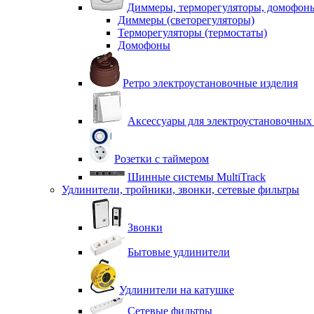
Диммеры, терморегуляторы, домофон
Диммеры (светорегуляторы)
Терморегуляторы (термостаты)
Домофоны
Ретро электроустановочные изделия
Аксессуары для электроустановочных
Розетки с таймером
Шинные системы MultiTrack
Удлинители, тройники, звонки, сетевые фильтры
Звонки
Бытовые удлинители
Удлинители на катушке
Сетевые фильтры