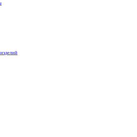
ы
 изделий