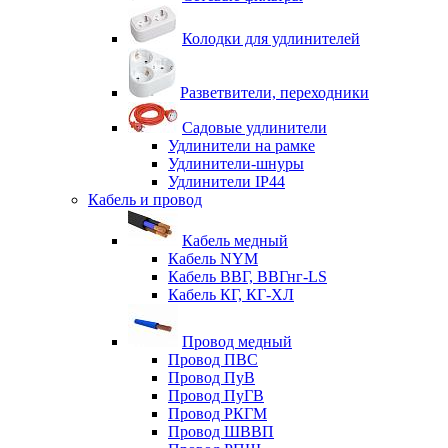
Колодки для удлинителей
Разветвители, переходники
Садовые удлинители
Удлинители на рамке
Удлинители-шнуры
Удлинители IP44
Кабель и провод
Кабель медный
Кабель NYM
Кабель ВВГ, ВВГнг-LS
Кабель КГ, КГ-ХЛ
Провод медный
Провод ПВС
Провод ПуВ
Провод ПуГВ
Провод РКГМ
Провод ШВВП