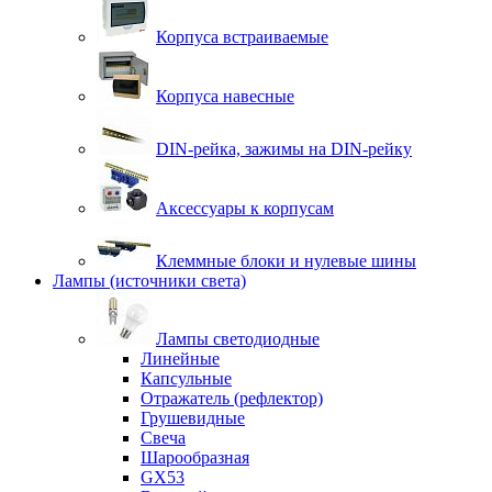
Корпуса встраиваемые
Корпуса навесные
DIN-рейка, зажимы на DIN-рейку
Аксессуары к корпусам
Клеммные блоки и нулевые шины
Лампы (источники света)
Лампы светодиодные
Линейные
Капсульные
Отражатель (рефлектор)
Грушевидные
Свеча
Шарообразная
GX53