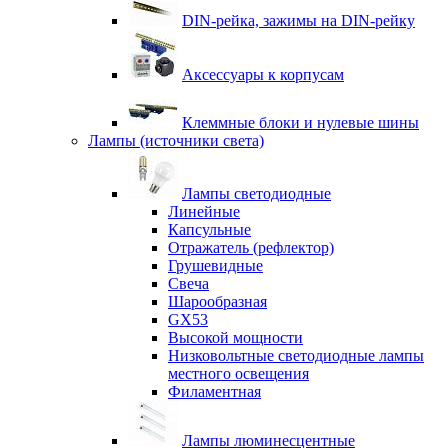
DIN-рейка, зажимы на DIN-рейку
Аксессуары к корпусам
Клеммные блоки и нулевые шины
Лампы (источники света)
Лампы светодиодные
Линейные
Капсульные
Отражатель (рефлектор)
Грушевидные
Свеча
Шарообразная
GX53
Высокой мощности
Низковольтные светодиодные лампы
местного освещения
Филаментная
Лампы люминесцентные