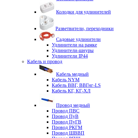
Колодки для удлинителей
Разветвители, переходники
Садовые удлинители
Удлинители на рамке
Удлинители-шнуры
Удлинители IP44
Кабель и провод
Кабель медный
Кабель NYM
Кабель ВВГ, ВВГнг-LS
Кабель КГ, КГ-ХЛ
Провод медный
Провод ПВС
Провод ПуВ
Провод ПуГВ
Провод РКГМ
Провод ШВВП