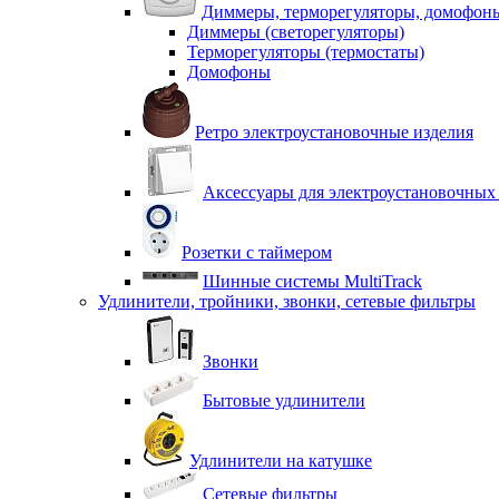
Диммеры, терморегуляторы, домофон
Диммеры (светорегуляторы)
Терморегуляторы (термостаты)
Домофоны
Ретро электроустановочные изделия
Аксессуары для электроустановочных
Розетки с таймером
Шинные системы MultiTrack
Удлинители, тройники, звонки, сетевые фильтры
Звонки
Бытовые удлинители
Удлинители на катушке
Сетевые фильтры