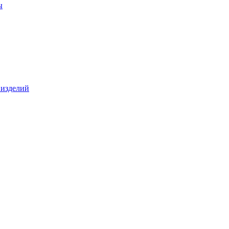
ы
 изделий