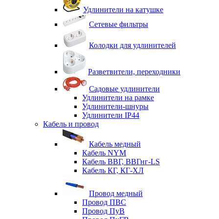
Удлинители на катушке
Сетевые фильтры
Колодки для удлинителей
Разветвители, переходники
Садовые удлинители
Удлинители на рамке
Удлинители-шнуры
Удлинители IP44
Кабель и провод
Кабель медный
Кабель NYM
Кабель ВВГ, ВВГнг-LS
Кабель КГ, КГ-ХЛ
Провод медный
Провод ПВС
Провод ПуВ