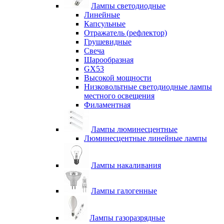
Лампы светодиодные
Линейные
Капсульные
Отражатель (рефлектор)
Грушевидные
Свеча
Шарообразная
GX53
Высокой мощности
Низковольтные светодиодные лампы
местного освещения
Филаментная
Лампы люминесцентные
Люминесцентные линейные лампы
Лампы накаливания
Лампы галогенные
Лампы газоразрядные