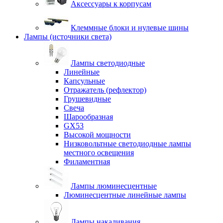
Аксессуары к корпусам
Клеммные блоки и нулевые шины
Лампы (источники света)
Лампы светодиодные
Линейные
Капсульные
Отражатель (рефлектор)
Грушевидные
Свеча
Шарообразная
GX53
Высокой мощности
Низковольтные светодиодные лампы
местного освещения
Филаментная
Лампы люминесцентные
Люминесцентные линейные лампы
Лампы накаливания