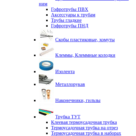
ним
Гофротрубы ПВХ
Аксессуары к трубам
Трубы гладкие
Гофротрубы ПНД
Скобы пластиковые, хомуты
Клеммы, Клеммные колодки
Изолента
Металлорукав
Наконечники, гильзы
Трубка ТУТ
Клеевая термоусадочная трубка
Термоусадочная трубка на отрез
Термоусадочная трубка в наборах