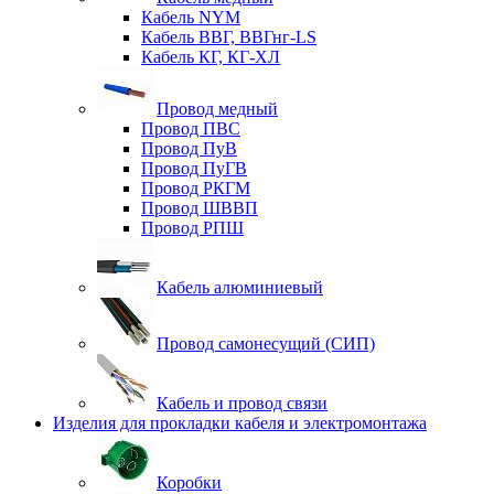
Кабель NYM
Кабель ВВГ, ВВГнг-LS
Кабель КГ, КГ-ХЛ
Провод медный
Провод ПВС
Провод ПуВ
Провод ПуГВ
Провод РКГМ
Провод ШВВП
Провод РПШ
Кабель алюминиевый
Провод самонесущий (СИП)
Кабель и провод связи
Изделия для прокладки кабеля и электромонтажа
Коробки