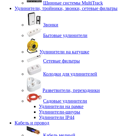
Шинные системы MultiTrack
Удлинители, тройники, звонки, сетевые фильтры
Звонки
Бытовые удлинители
Удлинители на катушке
Сетевые фильтры
Колодки для удлинителей
Разветвители, переходники
Садовые удлинители
Удлинители на рамке
Удлинители-шнуры
Удлинители IP44
Кабель и провод
Кабель медный