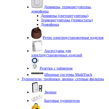
Диммеры, терморегуляторы,
домофоны
Диммеры (светорегуляторы)
Терморегуляторы (термостаты)
Домофоны
Ретро электроустановочные изделия
Аксессуары для
электроустановочных изделий
Розетки с таймером
Шинные системы MultiTrack
Удлинители, тройники, звонки, сетевые фильтры
Звонки
Бытовые удлинители