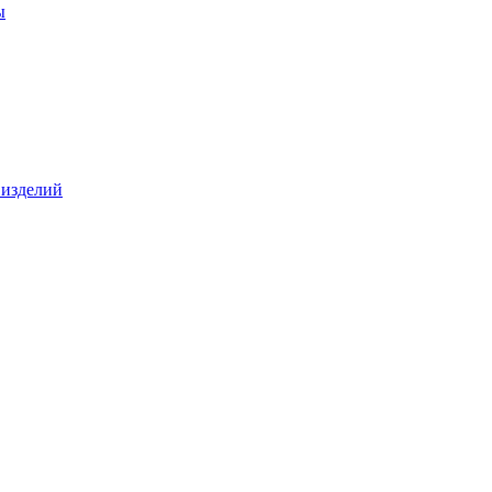
ы
 изделий