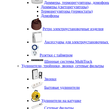
Диммеры, терморегуляторы, домофон
Диммеры (светорегуляторы)
Терморегуляторы (термостаты)
Домофоны
Ретро электроустановочные изделия
Аксессуары для электроустановочных
Розетки с таймером
Шинные системы MultiTrack
Удлинители, тройники, звонки, сетевые фильтры
Звонки
Бытовые удлинители
Удлинители на катушке
Сетевые фильтры