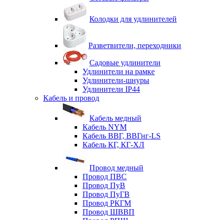
Колодки для удлинителей
Разветвители, переходники
Садовые удлинители
Удлинители на рамке
Удлинители-шнуры
Удлинители IP44
Кабель и провод
Кабель медный
Кабель NYM
Кабель ВВГ, ВВГнг-LS
Кабель КГ, КГ-ХЛ
Провод медный
Провод ПВС
Провод ПуВ
Провод ПуГВ
Провод РКГМ
Провод ШВВП