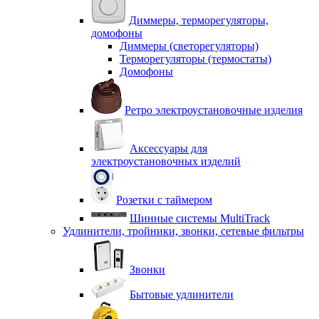
Диммеры, терморегуляторы,
домофоны
Диммеры (светорегуляторы)
Терморегуляторы (термостаты)
Домофоны
Ретро электроустановочные изделия
Аксессуары для
электроустановочных изделий
Розетки с таймером
Шинные системы MultiTrack
Удлинители, тройники, звонки, сетевые фильтры
Звонки
Бытовые удлинители