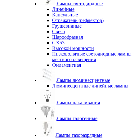
Лампы светодиодные
Линейные
Капсульные
Отражатель (рефлектор)
Грушевидные
Свеча
Шарообразная
GX53
Высокой мощности
Низковольтные светодиодные лампы
местного освещения
Филаментная
Лампы люминесцентные
Люминесцентные линейные лампы
Лампы накаливания
Лампы галогенные
Лампы газоразрядные