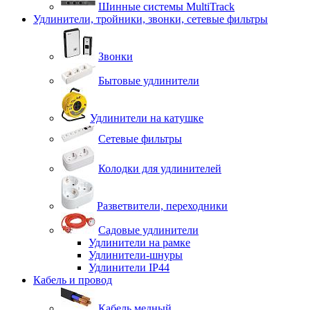
Шинные системы MultiTrack
Удлинители, тройники, звонки, сетевые фильтры
Звонки
Бытовые удлинители
Удлинители на катушке
Сетевые фильтры
Колодки для удлинителей
Разветвители, переходники
Садовые удлинители
Удлинители на рамке
Удлинители-шнуры
Удлинители IP44
Кабель и провод
Кабель медный