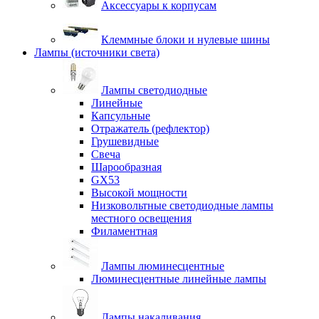
Аксессуары к корпусам
Клеммные блоки и нулевые шины
Лампы (источники света)
Лампы светодиодные
Линейные
Капсульные
Отражатель (рефлектор)
Грушевидные
Свеча
Шарообразная
GX53
Высокой мощности
Низковольтные светодиодные лампы
местного освещения
Филаментная
Лампы люминесцентные
Люминесцентные линейные лампы
Лампы накаливания