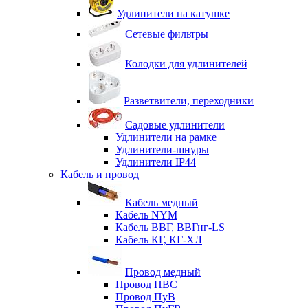
Удлинители на катушке
Сетевые фильтры
Колодки для удлинителей
Разветвители, переходники
Садовые удлинители
Удлинители на рамке
Удлинители-шнуры
Удлинители IP44
Кабель и провод
Кабель медный
Кабель NYM
Кабель ВВГ, ВВГнг-LS
Кабель КГ, КГ-ХЛ
Провод медный
Провод ПВС
Провод ПуВ