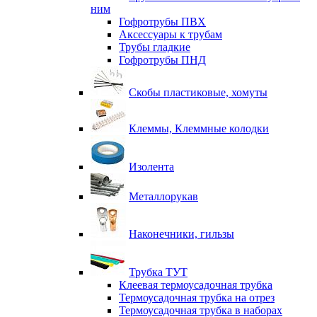
ним
Гофротрубы ПВХ
Аксессуары к трубам
Трубы гладкие
Гофротрубы ПНД
Скобы пластиковые, хомуты
Клеммы, Клеммные колодки
Изолента
Металлорукав
Наконечники, гильзы
Трубка ТУТ
Клеевая термоусадочная трубка
Термоусадочная трубка на отрез
Термоусадочная трубка в наборах