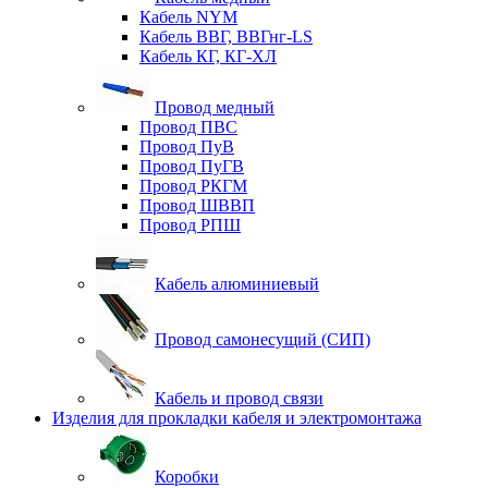
Кабель NYM
Кабель ВВГ, ВВГнг-LS
Кабель КГ, КГ-ХЛ
Провод медный
Провод ПВС
Провод ПуВ
Провод ПуГВ
Провод РКГМ
Провод ШВВП
Провод РПШ
Кабель алюминиевый
Провод самонесущий (СИП)
Кабель и провод связи
Изделия для прокладки кабеля и электромонтажа
Коробки