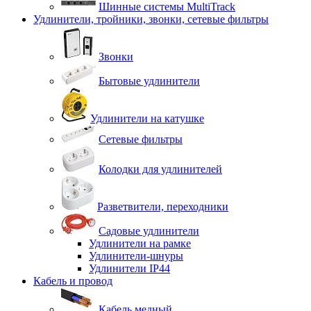
Шинные системы MultiTrack
Удлинители, тройники, звонки, сетевые фильтры
Звонки
Бытовые удлинители
Удлинители на катушке
Сетевые фильтры
Колодки для удлинителей
Разветвители, переходники
Садовые удлинители
Удлинители на рамке
Удлинители-шнуры
Удлинители IP44
Кабель и провод
Кабель медный