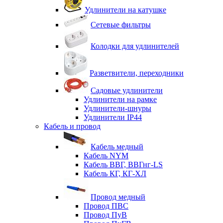
Удлинители на катушке
Сетевые фильтры
Колодки для удлинителей
Разветвители, переходники
Садовые удлинители
Удлинители на рамке
Удлинители-шнуры
Удлинители IP44
Кабель и провод
Кабель медный
Кабель NYM
Кабель ВВГ, ВВГнг-LS
Кабель КГ, КГ-ХЛ
Провод медный
Провод ПВС
Провод ПуВ