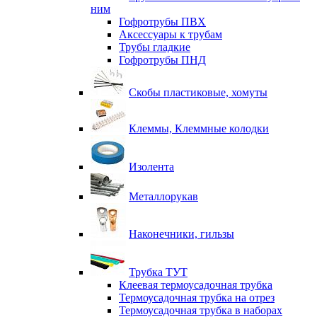
ним
Гофротрубы ПВХ
Аксессуары к трубам
Трубы гладкие
Гофротрубы ПНД
Скобы пластиковые, хомуты
Клеммы, Клеммные колодки
Изолента
Металлорукав
Наконечники, гильзы
Трубка ТУТ
Клеевая термоусадочная трубка
Термоусадочная трубка на отрез
Термоусадочная трубка в наборах