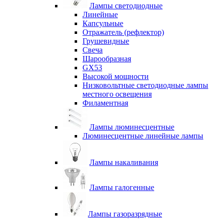
Лампы светодиодные
Линейные
Капсульные
Отражатель (рефлектор)
Грушевидные
Свеча
Шарообразная
GX53
Высокой мощности
Низковольтные светодиодные лампы
местного освещения
Филаментная
Лампы люминесцентные
Люминесцентные линейные лампы
Лампы накаливания
Лампы галогенные
Лампы газоразрядные