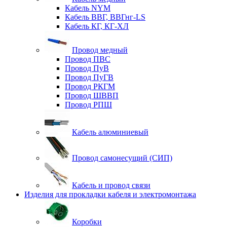
Кабель NYM
Кабель ВВГ, ВВГнг-LS
Кабель КГ, КГ-ХЛ
Провод медный
Провод ПВС
Провод ПуВ
Провод ПуГВ
Провод РКГМ
Провод ШВВП
Провод РПШ
Кабель алюминиевый
Провод самонесущий (СИП)
Кабель и провод связи
Изделия для прокладки кабеля и электромонтажа
Коробки