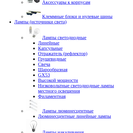
Аксессуары к корпусам
Клеммные блоки и нулевые шины
Лампы (источники света)
Лампы светодиодные
Линейные
Капсульные
Отражатель (рефлектор)
Грушевидные
Свеча
Шарообразная
GX53
Высокой мощности
Низковольтные светодиодные лампы
местного освещения
Филаментная
Лампы люминесцентные
Люминесцентные линейные лампы
Лампы накаливания