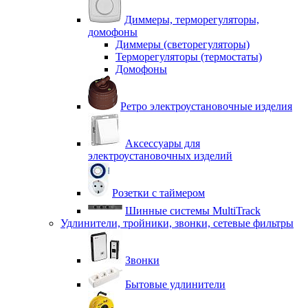
Диммеры, терморегуляторы,
домофоны
Диммеры (светорегуляторы)
Терморегуляторы (термостаты)
Домофоны
Ретро электроустановочные изделия
Аксессуары для
электроустановочных изделий
Розетки с таймером
Шинные системы MultiTrack
Удлинители, тройники, звонки, сетевые фильтры
Звонки
Бытовые удлинители