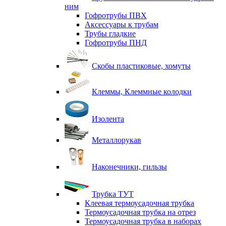
ним
Гофротрубы ПВХ
Аксессуары к трубам
Трубы гладкие
Гофротрубы ПНД
Скобы пластиковые, хомуты
Клеммы, Клеммные колодки
Изолента
Металлорукав
Наконечники, гильзы
Трубка ТУТ
Клеевая термоусадочная трубка
Термоусадочная трубка на отрез
Термоусадочная трубка в наборах