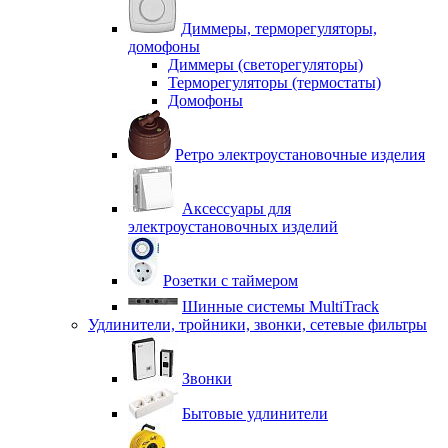
Диммеры, терморегуляторы,
домофоны
Диммеры (светорегуляторы)
Терморегуляторы (термостаты)
Домофоны
Ретро электроустановочные изделия
Аксессуары для
электроустановочных изделий
Розетки с таймером
Шинные системы MultiTrack
Удлинители, тройники, звонки, сетевые фильтры
Звонки
Бытовые удлинители