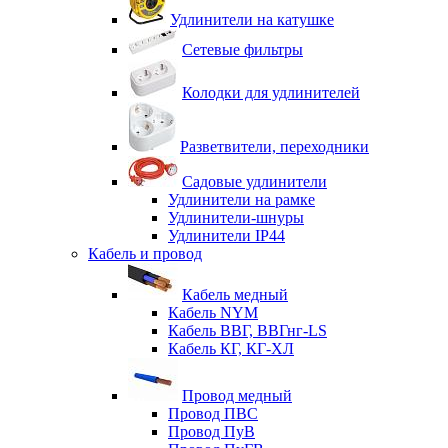
Удлинители на катушке
Сетевые фильтры
Колодки для удлинителей
Разветвители, переходники
Садовые удлинители
Удлинители на рамке
Удлинители-шнуры
Удлинители IP44
Кабель и провод
Кабель медный
Кабель NYM
Кабель ВВГ, ВВГнг-LS
Кабель КГ, КГ-ХЛ
Провод медный
Провод ПВС
Провод ПуВ