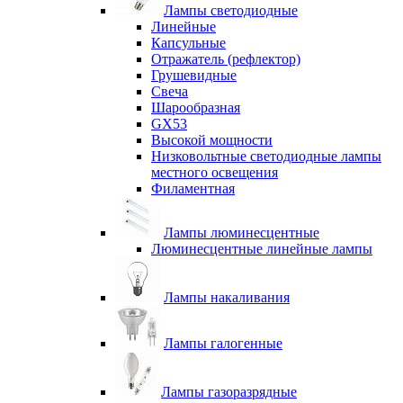
Лампы светодиодные
Линейные
Капсульные
Отражатель (рефлектор)
Грушевидные
Свеча
Шарообразная
GX53
Высокой мощности
Низковольтные светодиодные лампы
местного освещения
Филаментная
Лампы люминесцентные
Люминесцентные линейные лампы
Лампы накаливания
Лампы галогенные
Лампы газоразрядные