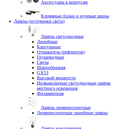
Аксессуары к корпусам
Клеммные блоки и нулевые шины
Лампы (источники света)
Лампы светодиодные
Линейные
Капсульные
Отражатель (рефлектор)
Грушевидные
Свеча
Шарообразная
GX53
Высокой мощности
Низковольтные светодиодные лампы
местного освещения
Филаментная
Лампы люминесцентные
Люминесцентные линейные лампы
Лампы накаливания