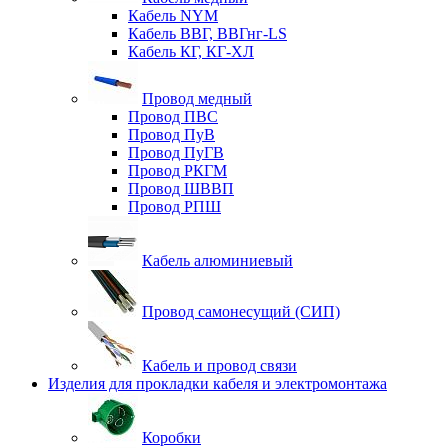
Кабель NYM
Кабель ВВГ, ВВГнг-LS
Кабель КГ, КГ-ХЛ
Провод медный
Провод ПВС
Провод ПуВ
Провод ПуГВ
Провод РКГМ
Провод ШВВП
Провод РПШ
Кабель алюминиевый
Провод самонесущий (СИП)
Кабель и провод связи
Изделия для прокладки кабеля и электромонтажа
Коробки