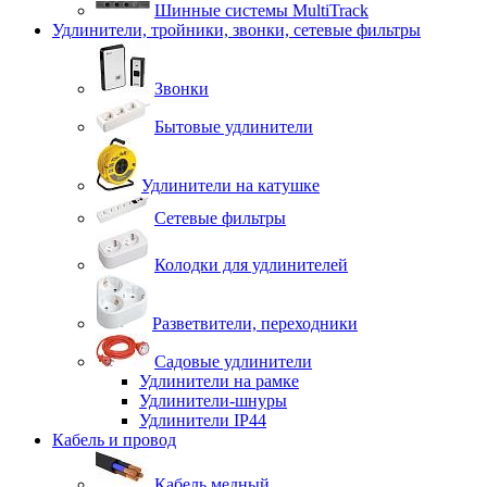
Шинные системы MultiTrack
Удлинители, тройники, звонки, сетевые фильтры
Звонки
Бытовые удлинители
Удлинители на катушке
Сетевые фильтры
Колодки для удлинителей
Разветвители, переходники
Садовые удлинители
Удлинители на рамке
Удлинители-шнуры
Удлинители IP44
Кабель и провод
Кабель медный