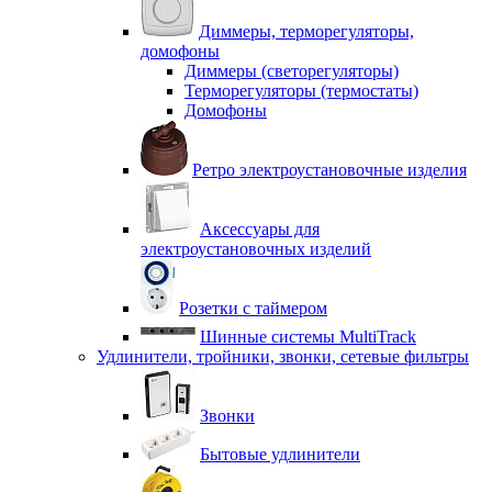
Диммеры, терморегуляторы,
домофоны
Диммеры (светорегуляторы)
Терморегуляторы (термостаты)
Домофоны
Ретро электроустановочные изделия
Аксессуары для
электроустановочных изделий
Розетки с таймером
Шинные системы MultiTrack
Удлинители, тройники, звонки, сетевые фильтры
Звонки
Бытовые удлинители