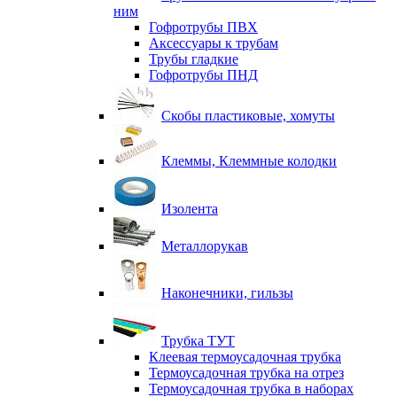
ним
Гофротрубы ПВХ
Аксессуары к трубам
Трубы гладкие
Гофротрубы ПНД
Скобы пластиковые, хомуты
Клеммы, Клеммные колодки
Изолента
Металлорукав
Наконечники, гильзы
Трубка ТУТ
Клеевая термоусадочная трубка
Термоусадочная трубка на отрез
Термоусадочная трубка в наборах