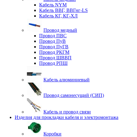
Кабель NYM
Кабель ВВГ, ВВГнг-LS
Кабель КГ, КГ-ХЛ
Провод медный
Провод ПВС
Провод ПуВ
Провод ПуГВ
Провод РКГМ
Провод ШВВП
Провод РПШ
Кабель алюминиевый
Провод самонесущий (СИП)
Кабель и провод связи
Изделия для прокладки кабеля и электромонтажа
Коробки