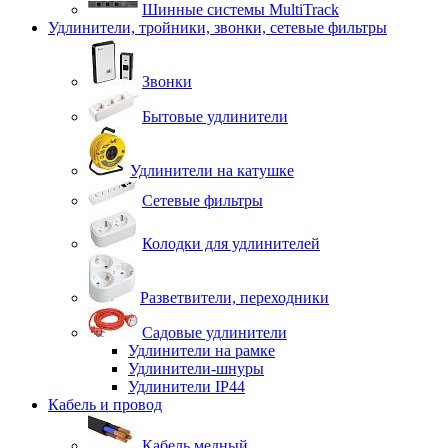
Шинные системы MultiTrack
Удлинители, тройники, звонки, сетевые фильтры
Звонки
Бытовые удлинители
Удлинители на катушке
Сетевые фильтры
Колодки для удлинителей
Разветвители, переходники
Садовые удлинители
Удлинители на рамке
Удлинители-шнуры
Удлинители IP44
Кабель и провод
Кабель медный