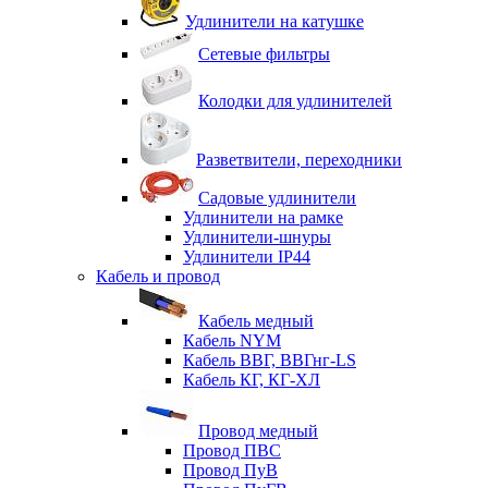
Удлинители на катушке
Сетевые фильтры
Колодки для удлинителей
Разветвители, переходники
Садовые удлинители
Удлинители на рамке
Удлинители-шнуры
Удлинители IP44
Кабель и провод
Кабель медный
Кабель NYM
Кабель ВВГ, ВВГнг-LS
Кабель КГ, КГ-ХЛ
Провод медный
Провод ПВС
Провод ПуВ