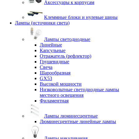
Аксессуары к корпусам
Клеммные блоки и нулевые шины
Лампы (источники света)
Лампы светодиодные
Линейные
Капсульные
Отражатель (рефлектор)
Грушевидные
Свеча
Шарообразная
GX53
Высокой мощности
Низковольтные светодиодные лампы
местного освещения
Филаментная
Лампы люминесцентные
Люминесцентные линейные лампы
Лампы накаливания