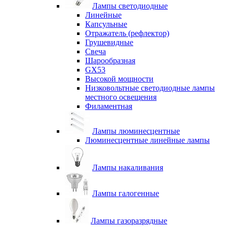
Лампы светодиодные
Линейные
Капсульные
Отражатель (рефлектор)
Грушевидные
Свеча
Шарообразная
GX53
Высокой мощности
Низковольтные светодиодные лампы
местного освещения
Филаментная
Лампы люминесцентные
Люминесцентные линейные лампы
Лампы накаливания
Лампы галогенные
Лампы газоразрядные