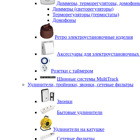
Диммеры, терморегуляторы, домофон
Диммеры (светорегуляторы)
Терморегуляторы (термостаты)
Домофоны
Ретро электроустановочные изделия
Аксессуары для электроустановочных
Розетки с таймером
Шинные системы MultiTrack
Удлинители, тройники, звонки, сетевые фильтры
Звонки
Бытовые удлинители
Удлинители на катушке
Сетевые фильтры