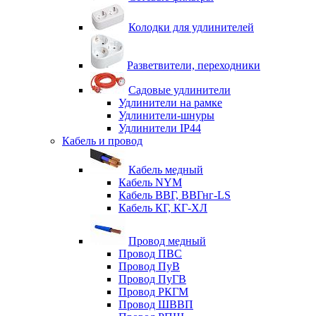
Колодки для удлинителей
Разветвители, переходники
Садовые удлинители
Удлинители на рамке
Удлинители-шнуры
Удлинители IP44
Кабель и провод
Кабель медный
Кабель NYM
Кабель ВВГ, ВВГнг-LS
Кабель КГ, КГ-ХЛ
Провод медный
Провод ПВС
Провод ПуВ
Провод ПуГВ
Провод РКГМ
Провод ШВВП