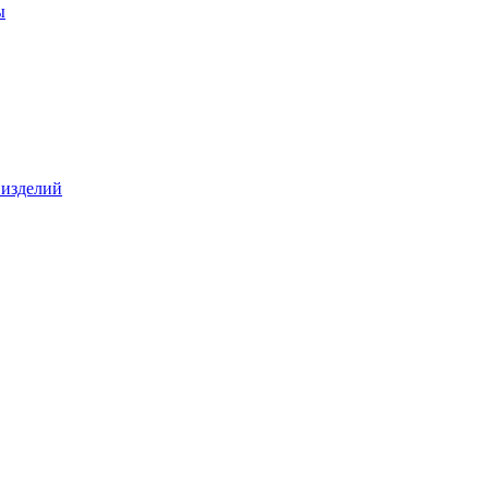
ы
 изделий