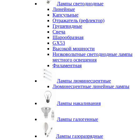
Лампы светодиодные
Линейные
Капсульные
Отражатель (рефлектор)
Грушевидные
Свеча
Шарообразная
GX53
Высокой мощности
Низковольтные светодиодные лампы
местного освещения
Филаментная
Лампы люминесцентные
Люминесцентные линейные лампы
Лампы накаливания
Лампы галогенные
Лампы газоразрядные