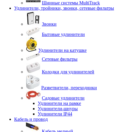
Шинные системы MultiTrack
Удлинители, тройники, звонки, сетевые фильтры
Звонки
Бытовые удлинители
Удлинители на катушке
Сетевые фильтры
Колодки для удлинителей
Разветвители, переходники
Садовые удлинители
Удлинители на рамке
Удлинители-шнуры
Удлинители IP44
Кабель и провод
Кабель медный