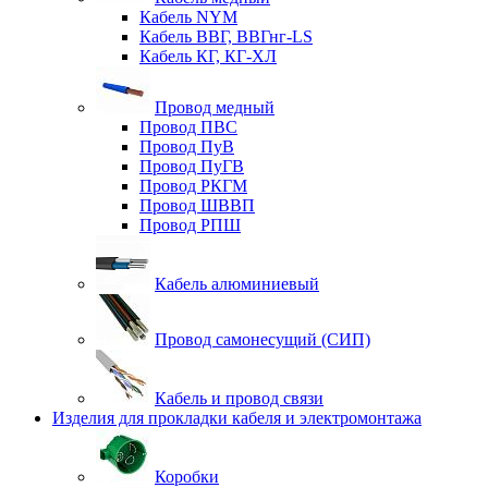
Кабель NYM
Кабель ВВГ, ВВГнг-LS
Кабель КГ, КГ-ХЛ
Провод медный
Провод ПВС
Провод ПуВ
Провод ПуГВ
Провод РКГМ
Провод ШВВП
Провод РПШ
Кабель алюминиевый
Провод самонесущий (СИП)
Кабель и провод связи
Изделия для прокладки кабеля и электромонтажа
Коробки