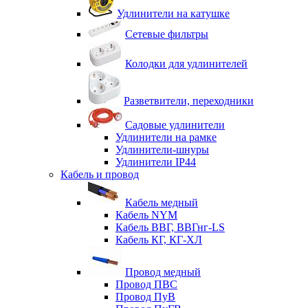
Удлинители на катушке
Сетевые фильтры
Колодки для удлинителей
Разветвители, переходники
Садовые удлинители
Удлинители на рамке
Удлинители-шнуры
Удлинители IP44
Кабель и провод
Кабель медный
Кабель NYM
Кабель ВВГ, ВВГнг-LS
Кабель КГ, КГ-ХЛ
Провод медный
Провод ПВС
Провод ПуВ