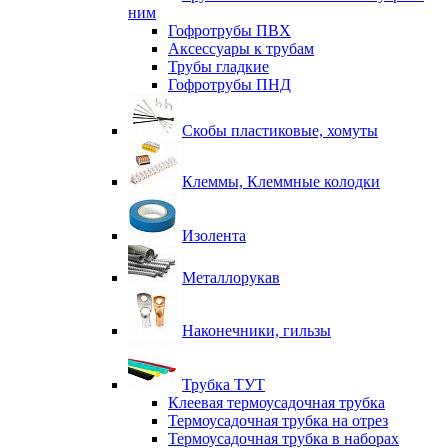
ним
Гофротрубы ПВХ
Аксессуары к трубам
Трубы гладкие
Гофротрубы ПНД
Скобы пластиковые, хомуты
Клеммы, Клеммные колодки
Изолента
Металлорукав
Наконечники, гильзы
Трубка ТУТ
Клеевая термоусадочная трубка
Термоусадочная трубка на отрез
Термоусадочная трубка в наборах