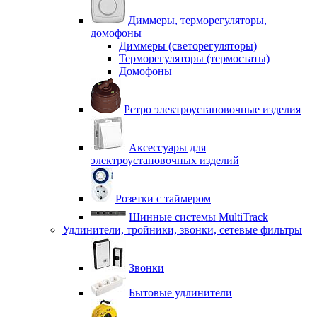
Диммеры, терморегуляторы,
домофоны
Диммеры (светорегуляторы)
Терморегуляторы (термостаты)
Домофоны
Ретро электроустановочные изделия
Аксессуары для
электроустановочных изделий
Розетки с таймером
Шинные системы MultiTrack
Удлинители, тройники, звонки, сетевые фильтры
Звонки
Бытовые удлинители