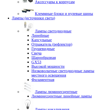
Аксессуары к корпусам
Клеммные блоки и нулевые шины
Лампы (источники света)
Лампы светодиодные
Линейные
Капсульные
Отражатель (рефлектор)
Грушевидные
Свеча
Шарообразная
GX53
Высокой мощности
Низковольтные светодиодные лампы
местного освещения
Филаментная
Лампы люминесцентные
Люминесцентные линейные лампы
Лампы накаливания