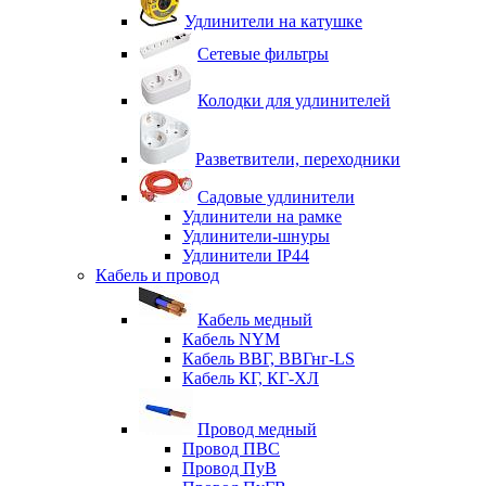
Удлинители на катушке
Сетевые фильтры
Колодки для удлинителей
Разветвители, переходники
Садовые удлинители
Удлинители на рамке
Удлинители-шнуры
Удлинители IP44
Кабель и провод
Кабель медный
Кабель NYM
Кабель ВВГ, ВВГнг-LS
Кабель КГ, КГ-ХЛ
Провод медный
Провод ПВС
Провод ПуВ