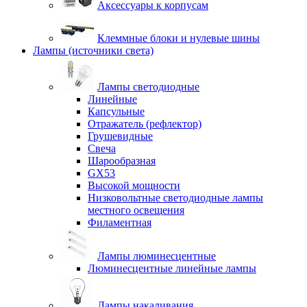
Аксессуары к корпусам
Клеммные блоки и нулевые шины
Лампы (источники света)
Лампы светодиодные
Линейные
Капсульные
Отражатель (рефлектор)
Грушевидные
Свеча
Шарообразная
GX53
Высокой мощности
Низковольтные светодиодные лампы
местного освещения
Филаментная
Лампы люминесцентные
Люминесцентные линейные лампы
Лампы накаливания