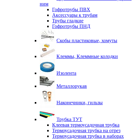
ним
Гофротрубы ПВХ
Аксессуары к трубам
Трубы гладкие
Гофротрубы ПНД
Скобы пластиковые, хомуты
Клеммы, Клеммные колодки
Изолента
Металлорукав
Наконечники, гильзы
Трубка ТУТ
Клеевая термоусадочная трубка
Термоусадочная трубка на отрез
Термоусадочная трубка в наборах