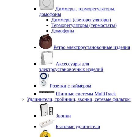
Диммеры, терморегуляторы,
домофоны
Диммеры (светорегуляторы)
Терморегуляторы (термостаты)
Домофоны
Ретро электроустановочные изделия
Аксессуары для
электроустановочных изделий
Розетки с таймером
Шинные системы MultiTrack
Удлинители, тройники, звонки, сетевые фильтры
Звонки
Бытовые удлинители