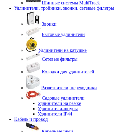
Шинные системы MultiTrack
Удлинители, тройники, звонки, сетевые фильтры
Звонки
Бытовые удлинители
Удлинители на катушке
Сетевые фильтры
Колодки для удлинителей
Разветвители, переходники
Садовые удлинители
Удлинители на рамке
Удлинители-шнуры
Удлинители IP44
Кабель и провод
Кабель медный