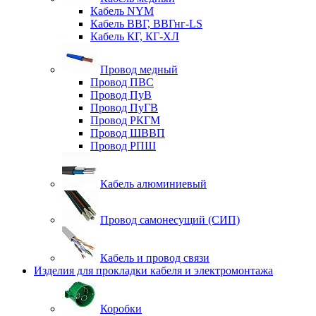
Кабель NYM
Кабель ВВГ, ВВГнг-LS
Кабель КГ, КГ-ХЛ
Провод медный
Провод ПВС
Провод ПуВ
Провод ПуГВ
Провод РКГМ
Провод ШВВП
Провод РПШ
Кабель алюминиевый
Провод самонесущий (СИП)
Кабель и провод связи
Изделия для прокладки кабеля и электромонтажа
Коробки