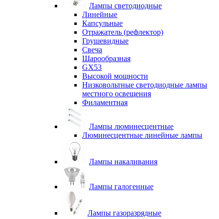
Лампы светодиодные
Линейные
Капсульные
Отражатель (рефлектор)
Грушевидные
Свеча
Шарообразная
GX53
Высокой мощности
Низковольтные светодиодные лампы
местного освещения
Филаментная
Лампы люминесцентные
Люминесцентные линейные лампы
Лампы накаливания
Лампы галогенные
Лампы газоразрядные