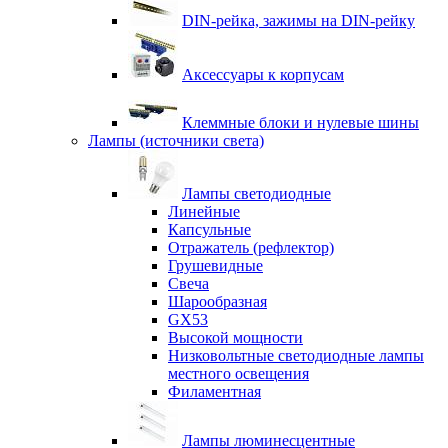
DIN-рейка, зажимы на DIN-рейку
Аксессуары к корпусам
Клеммные блоки и нулевые шины
Лампы (источники света)
Лампы светодиодные
Линейные
Капсульные
Отражатель (рефлектор)
Грушевидные
Свеча
Шарообразная
GX53
Высокой мощности
Низковольтные светодиодные лампы
местного освещения
Филаментная
Лампы люминесцентные