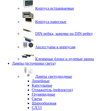
Корпуса встраиваемые
Корпуса навесные
DIN-рейка, зажимы на DIN-рейку
Аксессуары к корпусам
Клеммные блоки и нулевые шины
Лампы (источники света)
Лампы светодиодные
Линейные
Капсульные
Отражатель (рефлектор)
Грушевидные
Свеча
Шарообразная
GX53