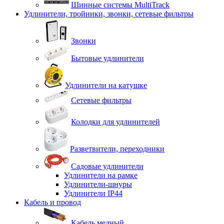
Шинные системы MultiTrack
Удлинители, тройники, звонки, сетевые фильтры
Звонки
Бытовые удлинители
Удлинители на катушке
Сетевые фильтры
Колодки для удлинителей
Разветвители, переходники
Садовые удлинители
Удлинители на рамке
Удлинители-шнуры
Удлинители IP44
Кабель и провод
Кабель медный