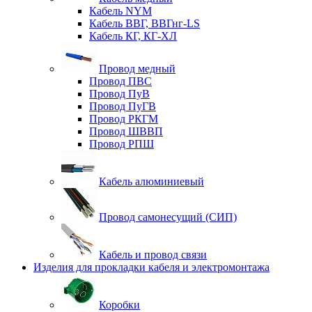
Кабель NYM
Кабель ВВГ, ВВГнг-LS
Кабель КГ, КГ-ХЛ
Провод медный
Провод ПВС
Провод ПуВ
Провод ПуГВ
Провод РКГМ
Провод ШВВП
Провод РПШ
Кабель алюминиевый
Провод самонесущий (СИП)
Кабель и провод связи
Изделия для прокладки кабеля и электромонтажа
Коробки