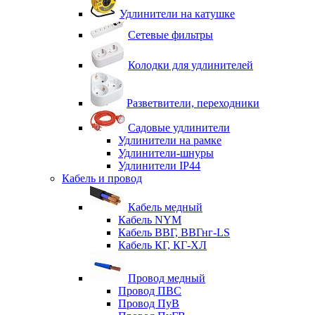
Удлинители на катушке
Сетевые фильтры
Колодки для удлинителей
Разветвители, переходники
Садовые удлинители
Удлинители на рамке
Удлинители-шнуры
Удлинители IP44
Кабель и провод
Кабель медный
Кабель NYM
Кабель ВВГ, ВВГнг-LS
Кабель КГ, КГ-ХЛ
Провод медный
Провод ПВС
Провод ПуВ