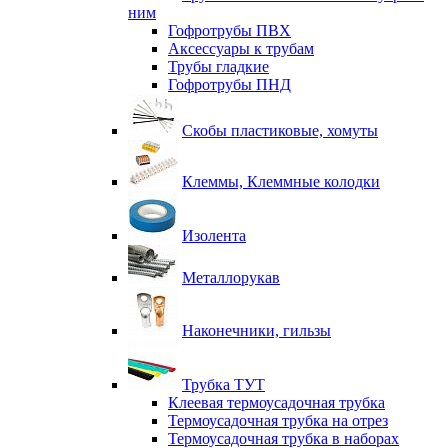
ним
Гофротрубы ПВХ
Аксессуары к трубам
Трубы гладкие
Гофротрубы ПНД
Скобы пластиковые, хомуты
Клеммы, Клеммные колодки
Изолента
Металлорукав
Наконечники, гильзы
Трубка ТУТ
Клеевая термоусадочная трубка
Термоусадочная трубка на отрез
Термоусадочная трубка в наборах