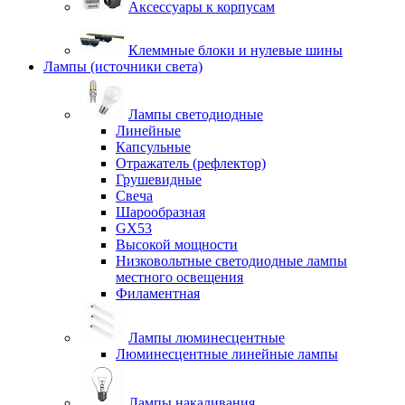
Аксессуары к корпусам
Клеммные блоки и нулевые шины
Лампы (источники света)
Лампы светодиодные
Линейные
Капсульные
Отражатель (рефлектор)
Грушевидные
Свеча
Шарообразная
GX53
Высокой мощности
Низковольтные светодиодные лампы
местного освещения
Филаментная
Лампы люминесцентные
Люминесцентные линейные лампы
Лампы накаливания