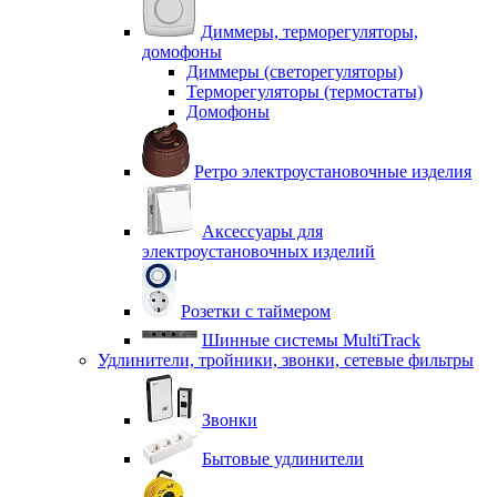
Диммеры, терморегуляторы,
домофоны
Диммеры (светорегуляторы)
Терморегуляторы (термостаты)
Домофоны
Ретро электроустановочные изделия
Аксессуары для
электроустановочных изделий
Розетки с таймером
Шинные системы MultiTrack
Удлинители, тройники, звонки, сетевые фильтры
Звонки
Бытовые удлинители