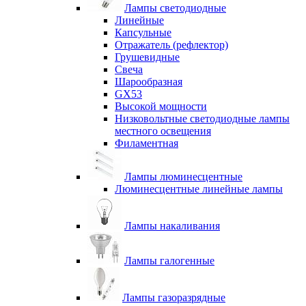
Лампы светодиодные
Линейные
Капсульные
Отражатель (рефлектор)
Грушевидные
Свеча
Шарообразная
GX53
Высокой мощности
Низковольтные светодиодные лампы
местного освещения
Филаментная
Лампы люминесцентные
Люминесцентные линейные лампы
Лампы накаливания
Лампы галогенные
Лампы газоразрядные