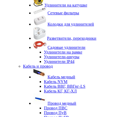
Удлинители на катушке
Сетевые фильтры
Колодки для удлинителей
Разветвители, переходники
Садовые удлинители
Удлинители на рамке
Удлинители-шнуры
Удлинители IP44
Кабель и провод
Кабель медный
Кабель NYM
Кабель ВВГ, ВВГнг-LS
Кабель КГ, КГ-ХЛ
Провод медный
Провод ПВС
Провод ПуВ