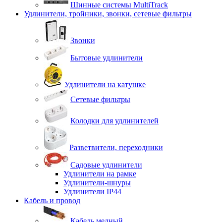
Шинные системы MultiTrack
Удлинители, тройники, звонки, сетевые фильтры
Звонки
Бытовые удлинители
Удлинители на катушке
Сетевые фильтры
Колодки для удлинителей
Разветвители, переходники
Садовые удлинители
Удлинители на рамке
Удлинители-шнуры
Удлинители IP44
Кабель и провод
Кабель медный