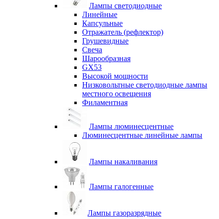
Лампы светодиодные
Линейные
Капсульные
Отражатель (рефлектор)
Грушевидные
Свеча
Шарообразная
GX53
Высокой мощности
Низковольтные светодиодные лампы
местного освещения
Филаментная
Лампы люминесцентные
Люминесцентные линейные лампы
Лампы накаливания
Лампы галогенные
Лампы газоразрядные