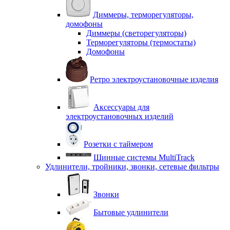
Диммеры, терморегуляторы,
домофоны
Диммеры (светорегуляторы)
Терморегуляторы (термостаты)
Домофоны
Ретро электроустановочные изделия
Аксессуары для
электроустановочных изделий
Розетки с таймером
Шинные системы MultiTrack
Удлинители, тройники, звонки, сетевые фильтры
Звонки
Бытовые удлинители