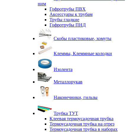
ним
Гофротрубы ПВХ
Аксессуары к трубам
Трубы гладкие
Гофротрубы ПНД
Скобы пластиковые, хомуты
Клеммы, Клеммные колодки
Изолента
Металлорукав
Наконечники, гильзы
Трубка ТУТ
Клеевая термоусадочная трубка
Термоусадочная трубка на отрез
Термоусадочная трубка в наборах