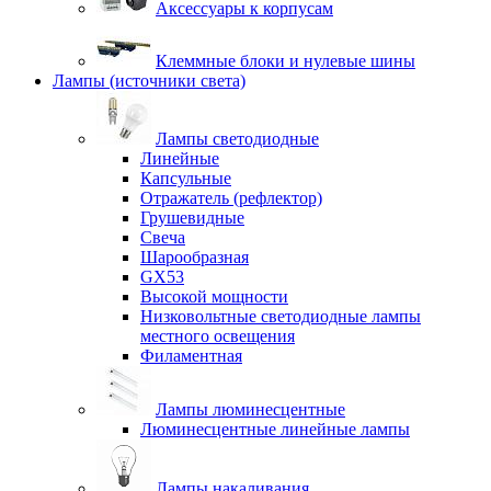
Аксессуары к корпусам
Клеммные блоки и нулевые шины
Лампы (источники света)
Лампы светодиодные
Линейные
Капсульные
Отражатель (рефлектор)
Грушевидные
Свеча
Шарообразная
GX53
Высокой мощности
Низковольтные светодиодные лампы
местного освещения
Филаментная
Лампы люминесцентные
Люминесцентные линейные лампы
Лампы накаливания