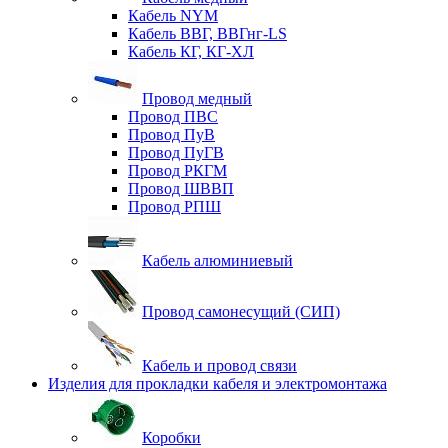
Кабель NYM
Кабель ВВГ, ВВГнг-LS
Кабель КГ, КГ-ХЛ
Провод медный
Провод ПВС
Провод ПуВ
Провод ПуГВ
Провод РКГМ
Провод ШВВП
Провод РПШ
Кабель алюминиевый
Провод самонесущий (СИП)
Кабель и провод связи
Изделия для прокладки кабеля и электромонтажа
Коробки