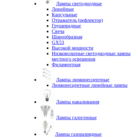
Лампы светодиодные
Линейные
Капсульные
Отражатель (рефлектор)
Грушевидные
Свеча
Шарообразная
GX53
Высокой мощности
Низковольтные светодиодные лампы
местного освещения
Филаментная
Лампы люминесцентные
Люминесцентные линейные лампы
Лампы накаливания
Лампы галогенные
Лампы газоразрядные