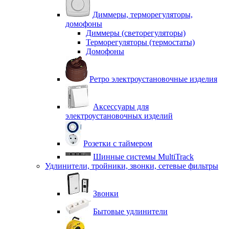
Диммеры, терморегуляторы,
домофоны
Диммеры (светорегуляторы)
Терморегуляторы (термостаты)
Домофоны
Ретро электроустановочные изделия
Аксессуары для
электроустановочных изделий
Розетки с таймером
Шинные системы MultiTrack
Удлинители, тройники, звонки, сетевые фильтры
Звонки
Бытовые удлинители