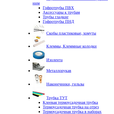
ним
Гофротрубы ПВХ
Аксессуары к трубам
Трубы гладкие
Гофротрубы ПНД
Скобы пластиковые, хомуты
Клеммы, Клеммные колодки
Изолента
Металлорукав
Наконечники, гильзы
Трубка ТУТ
Клеевая термоусадочная трубка
Термоусадочная трубка на отрез
Термоусадочная трубка в наборах