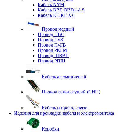
Кабель NYM
Кабель ВВГ, ВВГнг-LS
Кабель КГ, КГ-ХЛ
Провод медный
Провод ПВС
Провод ПуВ
Провод ПуГВ
Провод РКГМ
Провод ШВВП
Провод РПШ
Кабель алюминиевый
Провод самонесущий (СИП)
Кабель и провод связи
Изделия для прокладки кабеля и электромонтажа
Коробки