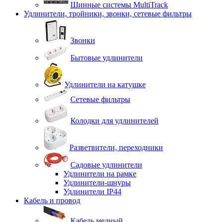
Шинные системы MultiTrack
Удлинители, тройники, звонки, сетевые фильтры
Звонки
Бытовые удлинители
Удлинители на катушке
Сетевые фильтры
Колодки для удлинителей
Разветвители, переходники
Садовые удлинители
Удлинители на рамке
Удлинители-шнуры
Удлинители IP44
Кабель и провод
Кабель медный