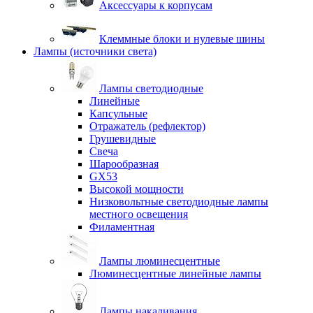
Аксессуары к корпусам
Клеммные блоки и нулевые шины
Лампы (источники света)
Лампы светодиодные
Линейные
Капсульные
Отражатель (рефлектор)
Грушевидные
Свеча
Шарообразная
GX53
Высокой мощности
Низковольтные светодиодные лампы
местного освещения
Филаментная
Лампы люминесцентные
Люминесцентные линейные лампы
Лампы накаливания