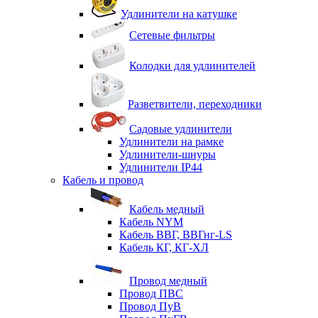
Удлинители на катушке
Сетевые фильтры
Колодки для удлинителей
Разветвители, переходники
Садовые удлинители
Удлинители на рамке
Удлинители-шнуры
Удлинители IP44
Кабель и провод
Кабель медный
Кабель NYM
Кабель ВВГ, ВВГнг-LS
Кабель КГ, КГ-ХЛ
Провод медный
Провод ПВС
Провод ПуВ