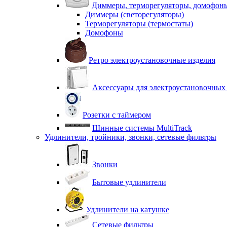
Диммеры, терморегуляторы, домофон
Диммеры (светорегуляторы)
Терморегуляторы (термостаты)
Домофоны
Ретро электроустановочные изделия
Аксессуары для электроустановочных
Розетки с таймером
Шинные системы MultiTrack
Удлинители, тройники, звонки, сетевые фильтры
Звонки
Бытовые удлинители
Удлинители на катушке
Сетевые фильтры