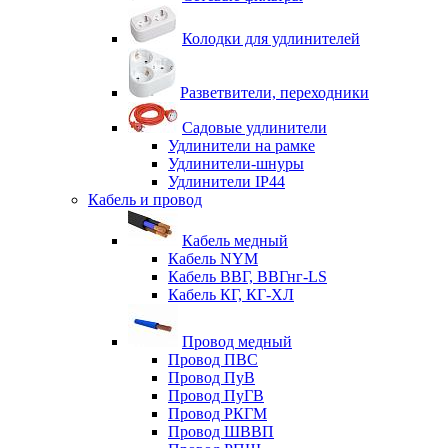
Колодки для удлинителей
Разветвители, переходники
Садовые удлинители
Удлинители на рамке
Удлинители-шнуры
Удлинители IP44
Кабель и провод
Кабель медный
Кабель NYM
Кабель ВВГ, ВВГнг-LS
Кабель КГ, КГ-ХЛ
Провод медный
Провод ПВС
Провод ПуВ
Провод ПуГВ
Провод РКГМ
Провод ШВВП