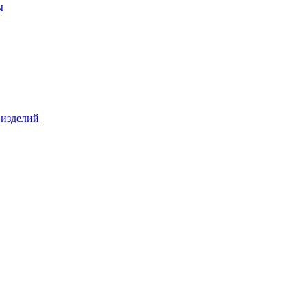
ы
 изделий