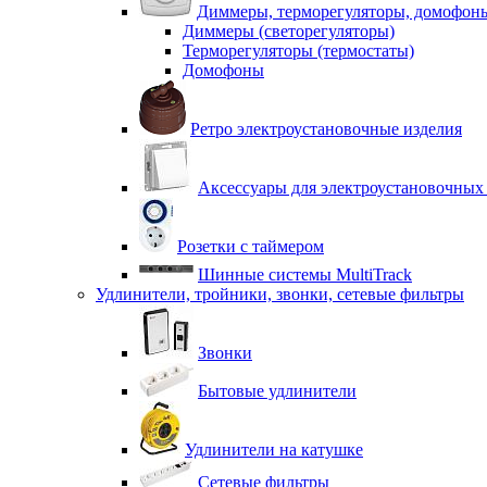
Диммеры, терморегуляторы, домофон
Диммеры (светорегуляторы)
Терморегуляторы (термостаты)
Домофоны
Ретро электроустановочные изделия
Аксессуары для электроустановочных
Розетки с таймером
Шинные системы MultiTrack
Удлинители, тройники, звонки, сетевые фильтры
Звонки
Бытовые удлинители
Удлинители на катушке
Сетевые фильтры