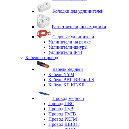
Колодки для удлинителей
Разветвители, переходники
Садовые удлинители
Удлинители на рамке
Удлинители-шнуры
Удлинители IP44
Кабель и провод
Кабель медный
Кабель NYM
Кабель ВВГ, ВВГнг-LS
Кабель КГ, КГ-ХЛ
Провод медный
Провод ПВС
Провод ПуВ
Провод ПуГВ
Провод РКГМ
Провод ШВВП