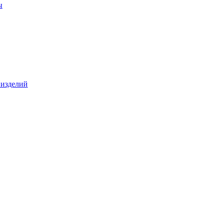
ы
 изделий