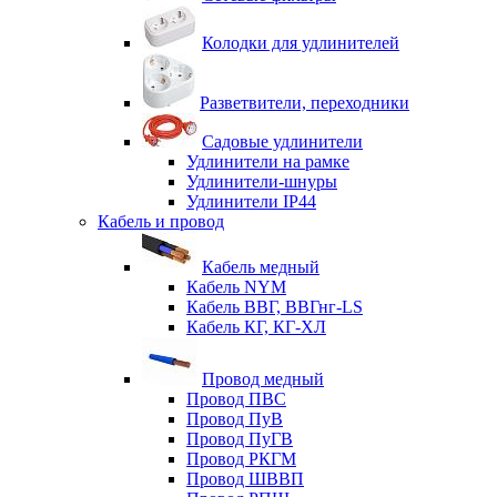
Колодки для удлинителей
Разветвители, переходники
Садовые удлинители
Удлинители на рамке
Удлинители-шнуры
Удлинители IP44
Кабель и провод
Кабель медный
Кабель NYM
Кабель ВВГ, ВВГнг-LS
Кабель КГ, КГ-ХЛ
Провод медный
Провод ПВС
Провод ПуВ
Провод ПуГВ
Провод РКГМ
Провод ШВВП