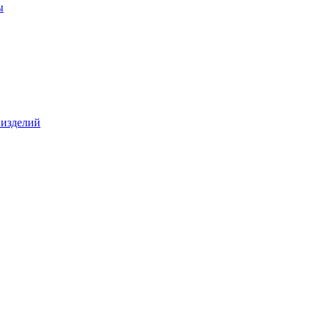
ы
 изделий