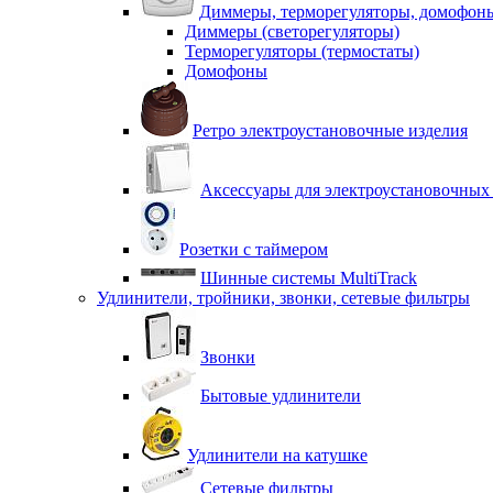
Диммеры, терморегуляторы, домофон
Диммеры (светорегуляторы)
Терморегуляторы (термостаты)
Домофоны
Ретро электроустановочные изделия
Аксессуары для электроустановочных
Розетки с таймером
Шинные системы MultiTrack
Удлинители, тройники, звонки, сетевые фильтры
Звонки
Бытовые удлинители
Удлинители на катушке
Сетевые фильтры